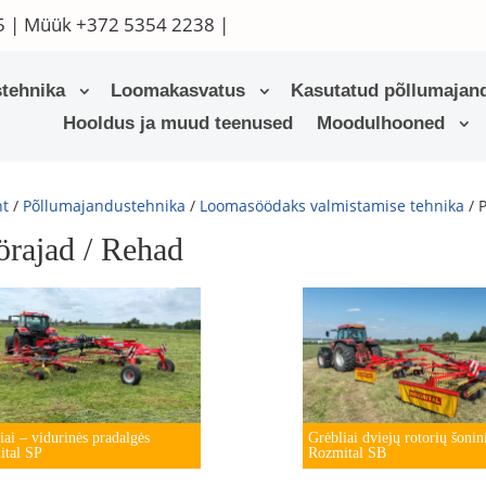
5
| Müük
+372 5354 2238
|
tehnika
Loomakasvatus
Kasutatud põllumajand
Hooldus ja muud teenused
Moodulhooned
ht
/
Põllumajandustehnika
/
Loomasöödaks valmistamise tehnika
/ 
örajad / Rehad
iai – vidurinės pradalgės
Grėbliai dviejų rotorių šonin
ital SP
Rozmital SB