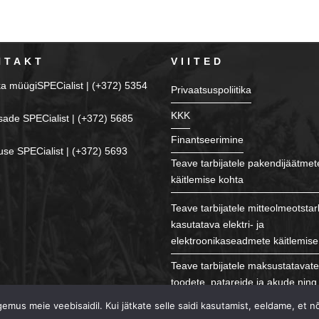
NTAKT
VIITED
ka müügiSPECialist | (+372) 5354
Privaatsuspoliitika
KKK
sade SPECialist | (+372) 5685
Finantseerimine
se SPECialist | (+372) 5693
Teave tarbijatele pakendijäätmet
käitlemise kohta
Teave tarbijatele mitteolmeotstar
kasutatava elektri- ja
elektroonikaseadmete käitlemise
Teave tarbijatele maksustatavat
toodete, patareide ja akude ning 
käitlemise kohta
mus meie veebisaidil. Kui jätkate selle saidi kasutamist, eeldame, et n