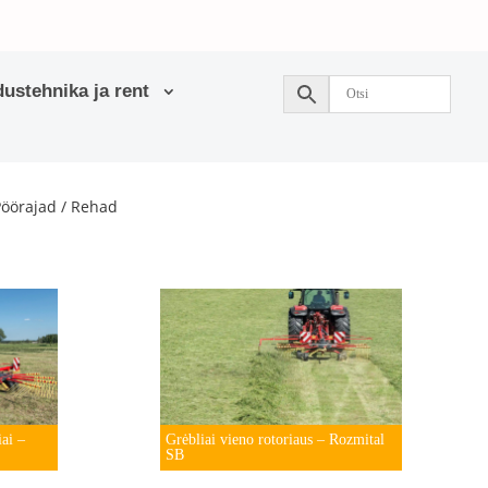
ustehnika ja rent
Pöörajad / Rehad
iai –
Grėbliai vieno rotoriaus – Rozmital
SB