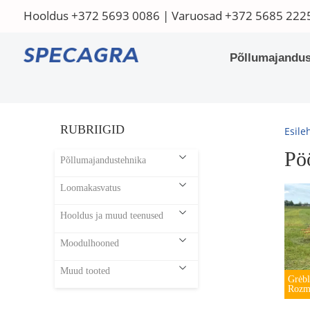
Hooldus
+372 5693 0086
| Varuosad
+372 5685 222
Põllumajandus
RUBRIIGID
Esile
Pö
Põllumajandustehnika
Loomakasvatus
Hooldus ja muud teenused
Moodulhooned
Muud tooted
Grėbl
Rozm