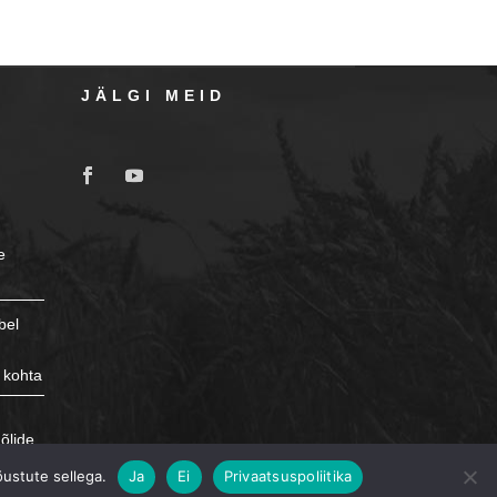
JÄLGI MEID
e
bel
 kohta
e
õlide
õustute sellega.
Ja
Ei
Privaatsuspoliitika