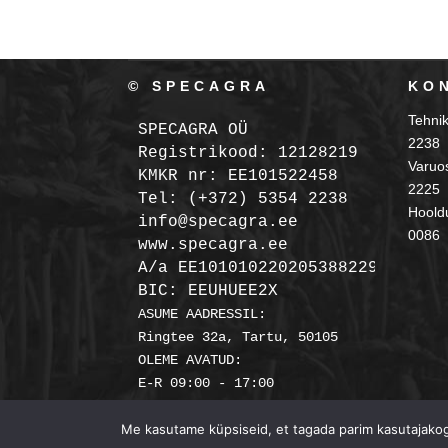
© SPECAGRA
KO
Tehni
SPECAGRA OÜ
2238
Registrikood: 12128219

Varuo
KMKR nr: EE101522458
2225
Tel: (+372) 5354 2238

Hooldu
info@specagra.ee

0086
A/a EE101010220205388229 SEB

BIC: EEUHUEE2X
ASUME AADRESSIL:

Ringtee 32a, Tartu, 50105

OLEME AVATUD:

Me kasutame küpsiseid, et tagada parim kasutajakoge