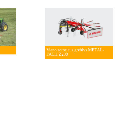
Vieno rotoriaus grėblys METAL-
FACH Z208