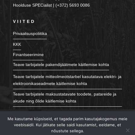
Hoolduse SPECialist | (+372) 5693 0086
VIITED
Privaatsuspoliitika
KKK
Finantseerimine
Teave tarbijatele pakendijäätmete käitlemise kohta
Teave tarbijatele mitteolmeotstarbel kasutatava elektri- ja
elektroonikaseadmete käitlemise kohta
Teave tarbijatele maksustatavate toodete, patareide ja
akude ning õlide käitlemise kohta
JÄLGI MEID
Me kasutame küpsiseid, et tagada parim kasutajakogemus meie
veebisaidil. Kui jätkate selle saidi kasutamist, eeldame, et
nõustute sellega.