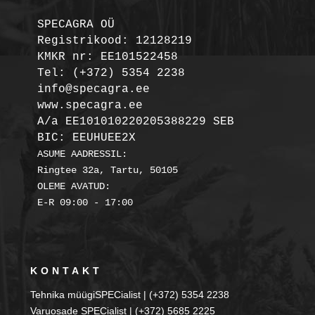
SPECAGRA OÜ
Registrikood: 12128219

KMKR nr: EE101522458
Tel: (+372) 5354 2238

info@specagra.ee

A/a EE101010220205388229 SEB

BIC: EEUHUEE2X
ASUME AADRESSIL:

Ringtee 32a, Tartu, 50105

OLEME AVATUD:

KONTAKT
Tehnika müügiSPECialist | (+372) 5354 2238
Varuosade SPECialist | (+372) 5685 2225