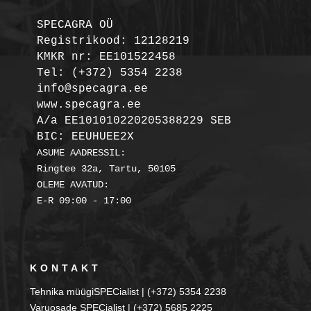
SPECAGRA OÜ
Registrikood: 12128219

KMKR nr: EE101522458
Tel: (+372) 5354 2238

info@specagra.ee

A/a EE101010220205388229 SEB

BIC: EEUHUEE2X
ASUME AADRESSIL:

Ringtee 32a, Tartu, 50105

OLEME AVATUD:

KONTAKT
Tehnika müügiSPECialist | (+372) 5354 2238
Varuosade SPECialist | (+372) 5685 2225