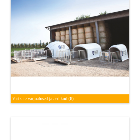
Vasikate varjualused ja aedikud
(8)