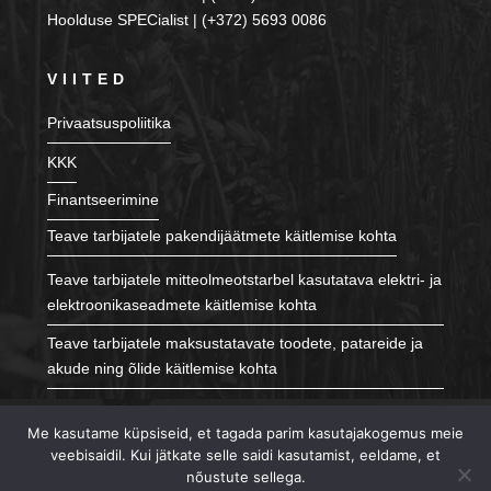
Hoolduse SPECialist | (+372) 5693 0086
VIITED
Privaatsuspoliitika
KKK
Finantseerimine
Teave tarbijatele pakendijäätmete käitlemise kohta
Teave tarbijatele mitteolmeotstarbel kasutatava elektri- ja
elektroonikaseadmete käitlemise kohta
Teave tarbijatele maksustatavate toodete, patareide ja
akude ning õlide käitlemise kohta
JÄLGI MEID
Me kasutame küpsiseid, et tagada parim kasutajakogemus meie
veebisaidil. Kui jätkate selle saidi kasutamist, eeldame, et
nõustute sellega.