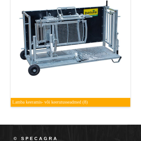
Lamba keeramis- või keerutusseadmed
(8)
© SPECAGRA