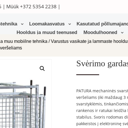
5
| Müük
+372 5354 2238
|
tehnika
Loomakasvatus
Kasutatud põllumajand
Hooldus ja muud teenused
Moodulhooned
ja muu mobiilne tehnika
/
Varustus vasikate ja lammaste hoold
 veršeliams
Svėrimo gardas
PATURA mechaninės svarstyk
veršeliams (iki maždaug 3 m
svarstyklėmis, tinkančiomis
rankenos ir ratukai leidžia
stabilus. Svoris rodomas di
pakkeistos į elektroninę sv