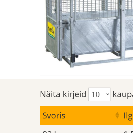
Näita kirjeid
kaup
Svoris
Ilg