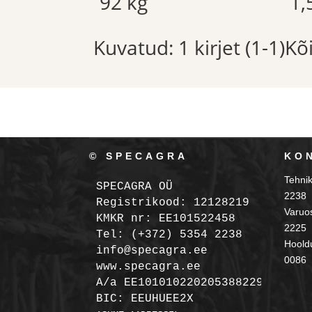
92 kg
1,
Kuvatud: 1 kirjet (1-1)K
© SPECAGRA
KO
Tehni
SPECAGRA OÜ
2238
Registrikood: 12128219

Varuo
KMKR nr: EE101522458
2225
Tel: (+372) 5354 2238

Hooldu
info@specagra.ee

0086
A/a EE101010220205388229 SEB

BIC: EEUHUEE2X