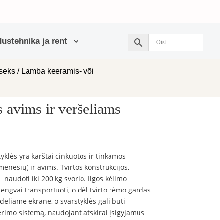
ustehnika ja rent
useks
/
Lamba keeramis- või
 avims ir veršeliams
lės yra karštai cinkuotos ir tinkamos
ėnesių) ir avims. Tvirtos konstrukcijos,
 naudoti iki 200 kg svorio. Ilgos kėlimo
 lengvai transportuoti, o dėl tvirto rėmo gardas
deliame ekrane, o svarstyklės gali būti
ėrimo sistemą, naudojant atskirai įsigyjamus