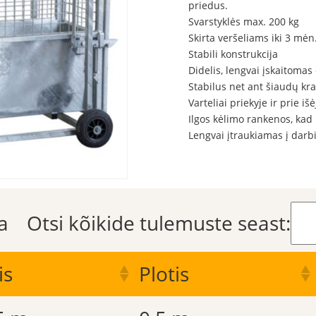
priedus.
Svarstyklės max. 200 kg
Skirta veršeliams iki 3 mė
Stabili konstrukcija
Didelis, lengvai įskaitomas
Stabilus net ant šiaudų kra
Varteliai priekyje ir prie i
Ilgos kėlimo rankenos, kad
Lengvai įtraukiamas į darb
a
Otsi kõikide tulemuste seast:
is
Plotis