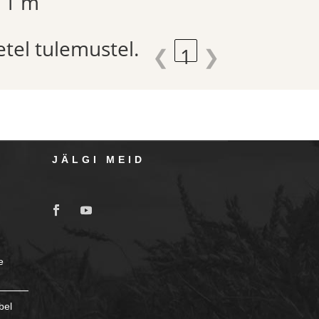
1 m
etel tulemustel.
❮
1
❯
JÄLGI MEID
e
bel