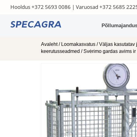
Hooldus
+372 5693 0086
| Varuosad
+372 5685 222
Põllumajandus
Avaleht
/
Loomakasvatus
/
Väljas kasutatav 
keerutusseadmed
/ Svėrimo gardas avims ir