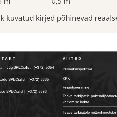
5 m
0,5 m
õik kuvatud kirjed põhinevad reaals
NTAKT
VIITED
ka müügiSPECialist | (+372) 5354
Privaatsuspoliitika
KKK
sade SPECialist | (+372) 5685
Finantseerimine
se SPECialist | (+372) 5693
Teave tarbijatele pakendijäätmet
käitlemise kohta
Teave tarbijatele mitteolmeotstar