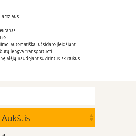
n. amžiaus
 ekranas
iko
šėjimo, automatiškai užsidaro įleidžiant
 būtų lengva transportuoti
inę alėją naudojant suvirintus skirtukus
Aukštis