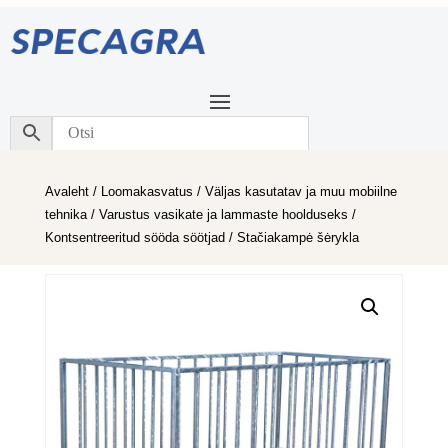
Avaleht
/
Loomakasvatus
/
Väljas kasutatav ja muu mobiilne
tehnika
/
Varustus vasikate ja lammaste hoolduseks
/
Kontsentreeritud sööda söötjad
/ Stačiakampė šėrykla