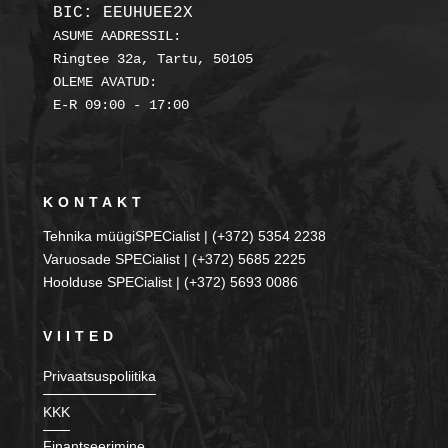
BIC: EEUHUEE2X
ASUME AADRESSIL:

Ringtee 32a, Tartu, 50105

OLEME AVATUD:

KONTAKT
Tehnika müügiSPECialist | (+372) 5354 2238
Varuosade SPECialist | (+372) 5685 2225
Hoolduse SPECialist | (+372) 5693 0086
VIITED
Privaatsuspoliitika
KKK
Finantseerimine