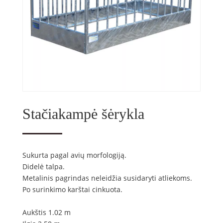
Stačiakampė šėrykla
Sukurta pagal avių morfologiją.
Didelė talpa.
Metalinis pagrindas neleidžia susidaryti atliekoms.
Po surinkimo karštai cinkuota.
Aukštis 1.02 m