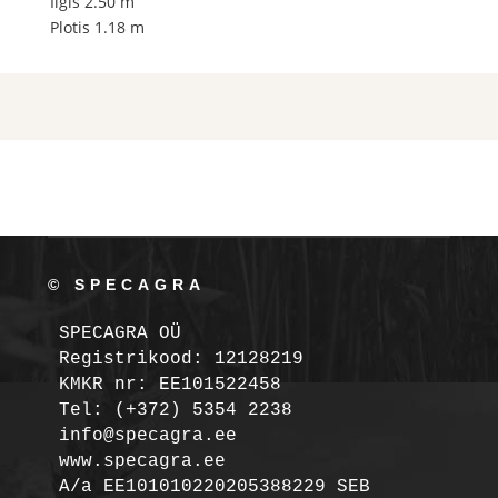
Ilgis 2.50 m
Plotis 1.18 m
© SPECAGRA
SPECAGRA OÜ
Registrikood: 12128219

KMKR nr: EE101522458
Tel: (+372) 5354 2238

info@specagra.ee

A/a EE101010220205388229 SEB
