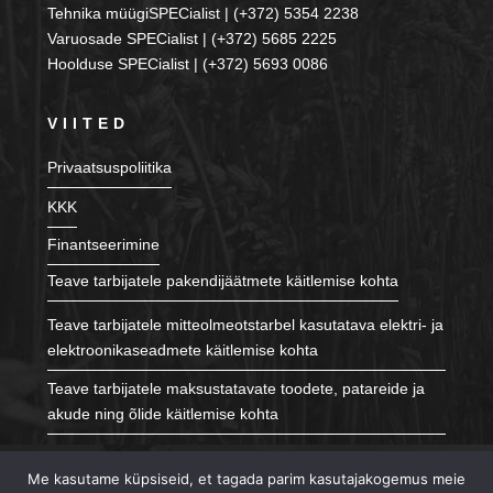
Tehnika müügiSPECialist | (+372) 5354 2238
Varuosade SPECialist | (+372) 5685 2225
Hoolduse SPECialist | (+372) 5693 0086
VIITED
Privaatsuspoliitika
KKK
Finantseerimine
Teave tarbijatele pakendijäätmete käitlemise kohta
Teave tarbijatele mitteolmeotstarbel kasutatava elektri- ja
elektroonikaseadmete käitlemise kohta
Teave tarbijatele maksustatavate toodete, patareide ja
akude ning õlide käitlemise kohta
JÄLGI MEID
Me kasutame küpsiseid, et tagada parim kasutajakogemus meie