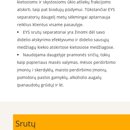
kietosioms ir skystosioms ūkio atliekų frakcijoms
atskirti, taip pat biodujų pūdymui. Tūkstančiai EYS
separatorių daugelį metų sėkmingai aptarnauja
reiklius klientus visame pasaulyje.
EYS srutų separatoriai yra žinomi dėl savo
didelio atskyrimo efektyvumo ir didelio sausųjų
medžiagų kiekio atskirtose kietosiose medžiagose.
Naudojama daugelyje pramonės sričių, tokių
kaip popieriaus masės valymas, mėsos perdirbimo
įmonių / skerdyklų, maisto perdirbimo įmonių,
pomidorų pastos gamyklų, alkoholio augalų
(panaudotų grūdų) ir kt.
Srutų