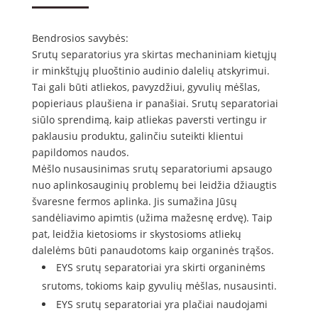
Bendrosios savybės:
Srutų separatorius yra skirtas mechaniniam kietųjų
ir minkštųjų pluoštinio audinio dalelių atskyrimui.
Tai gali būti atliekos, pavyzdžiui, gyvulių mėšlas,
popieriaus plaušiena ir panašiai. Srutų separatoriai
siūlo sprendimą, kaip atliekas paversti vertingu ir
paklausiu produktu, galinčiu suteikti klientui
papildomos naudos.
Mėšlo nusausinimas srutų separatoriumi apsaugo
nuo aplinkosauginių problemų bei leidžia džiaugtis
švaresne fermos aplinka. Jis sumažina Jūsų
sandėliavimo apimtis (užima mažesnę erdvę). Taip
pat, leidžia kietosioms ir skystosioms atliekų
dalelėms būti panaudotoms kaip organinės trąšos.
EYS srutų separatoriai yra skirti organinėms
srutoms, tokioms kaip gyvulių mėšlas, nusausinti.
EYS srutų separatoriai yra plačiai naudojami