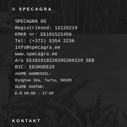
© SPECAGRA
SPECAGRA OÜ
Registrikood: 12128219

KMKR nr: EE101522458
Tel: (+372) 5354 2238

info@specagra.ee

A/a EE101010220205388229 SEB

BIC: EEUHUEE2X
ASUME AADRESSIL:

Ringtee 32a, Tartu, 50105

OLEME AVATUD:

KONTAKT