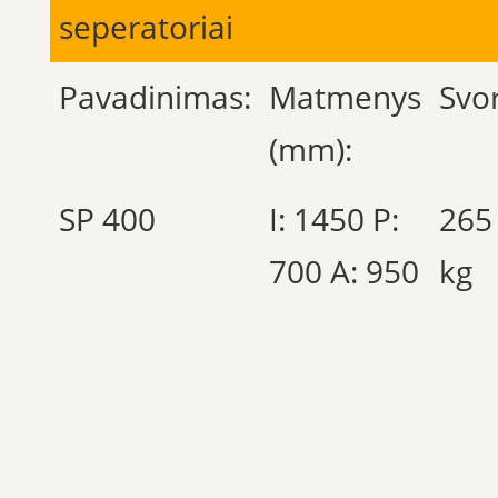
seperatoriai
Pavadinimas:
Matmenys
Svor
(mm):
SP 400
I: 1450 P:
265
700 A: 950
kg