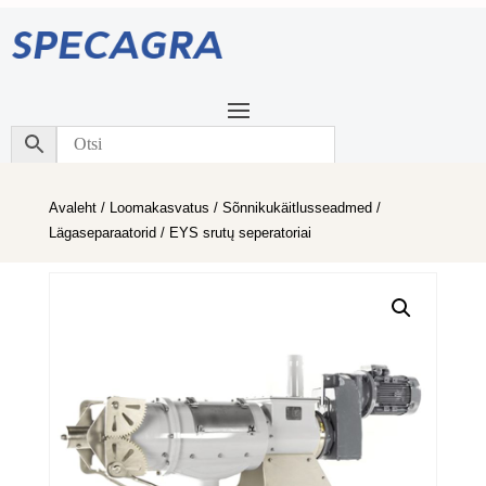
Avaleht
/
Loomakasvatus
/
Sõnnikukäitlusseadmed
/
Lägaseparaatorid
/ EYS srutų seperatoriai