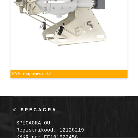
EYS srutų seperatoriai
© SPECAGRA
SPECAGRA OÜ
Registrikood: 12128219

KMKR nr: EE101522458