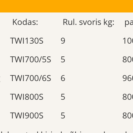
Kodas:
Rul. svoris kg:
pa
TWI130S
9
10
TWI700/5S
5
80
g
TWI700/6S
6
96
TWI800S
5
80
TWI900S
5
80