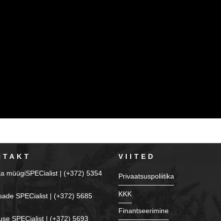
NTAKT
VIITED
ka müügiSPECialist | (+372) 5354
Privaatsuspoliitika
KKK
sade SPECialist | (+372) 5685
Finantseerimine
se SPECialist | (+372) 5693