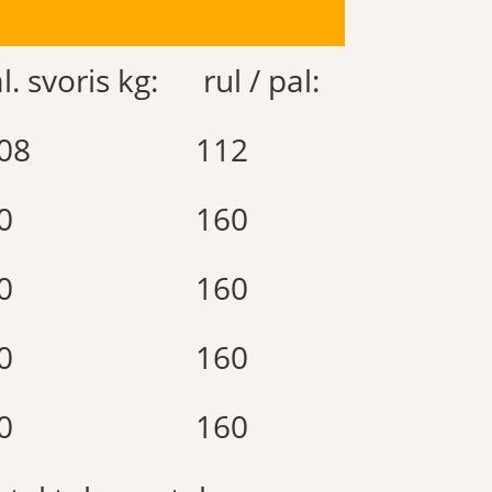
l. svoris kg:
rul / pal:
08
112
0
160
0
160
0
160
0
160