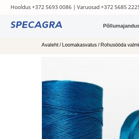
Hooldus
+372 5693 0086
| Varuosad
+372 5685 222
Põllumajandus
Avaleht
/
Loomakasvatus
/
Rohusööda valmi