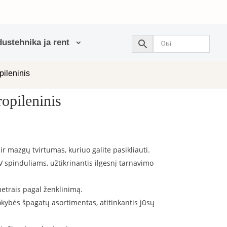
ustehnika ja rent
pileninis
ropileninis
 mazgų tvirtumas, kuriuo galite pasikliauti.
 spinduliams, užtikrinantis ilgesnį tarnavimo
etrais pagal ženklinimą.
okybės špagatų asortimentas, atitinkantis jūsų