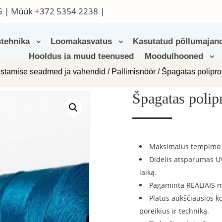
5
| Müük
+372 5354 2238
|
tehnika
Loomakasvatus
Kasutatud põllumajand
Hooldus ja muud teenused
Moodulhooned
stamise seadmed ja vahendid
/
Pallimisnöör
/ Špagatas polipro
Špagatas polip
Maksimalus tempimo ir
Didelis atsparumas UV
laiką.
Pagaminta REALIAIS m
Platus aukščiausios k
poreikius ir techniką.