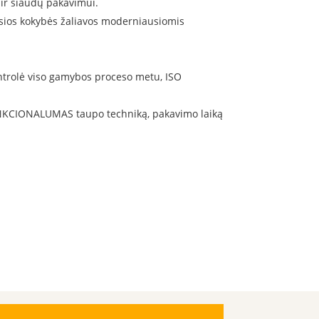
 ir šiaudų pakavimui.
sios kokybės žaliavos moderniausiomis
ntrolė viso gamybos proceso metu, ISO
FUNKCIONALUMAS taupo techniką, pakavimo laiką