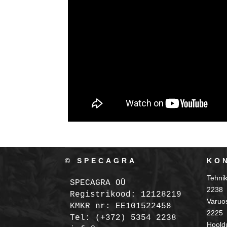
© SPECAGRA
KO
Tehni
SPECAGRA OÜ
2238
Registrikood: 12128219

Varuo
KMKR nr: EE101522458
2225
Tel: (+372) 5354 2238

Hooldu