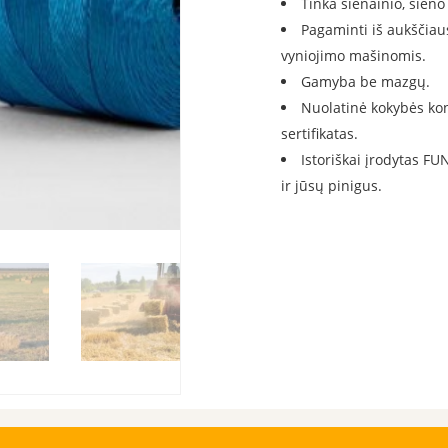
Tinka šienainio, šieno
Pagaminti iš aukščiau
vyniojimo mašinomis.
Gamyba be mazgų.
Nuolatinė kokybės ko
sertifikatas.
Istoriškai įrodytas 
ir jūsų pinigus.