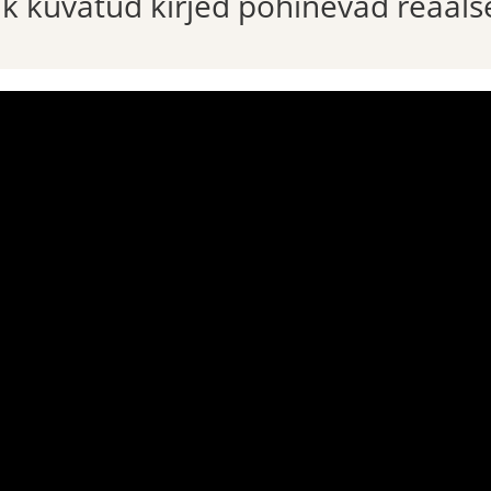
õik kuvatud kirjed põhinevad reaals