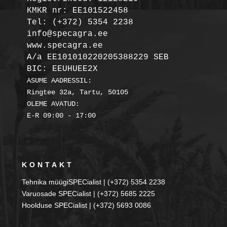
KMKR nr: EE101522458
Tel: (+372) 5354 2238

info@specagra.ee

A/a EE101010220205388229 SEB

BIC: EEUHUEE2X
ASUME AADRESSIL:

Ringtee 32a, Tartu, 50105

OLEME AVATUD:

KONTAKT
Tehnika müügiSPECialist | (+372) 5354 2238
Varuosade SPECialist | (+372) 5685 2225
Hoolduse SPECialist | (+372) 5693 0086