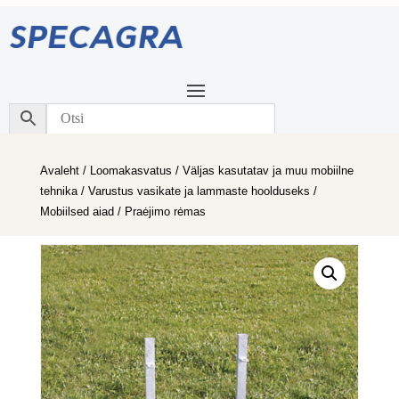
Avaleht
/
Loomakasvatus
/
Väljas kasutatav ja muu mobiilne
tehnika
/
Varustus vasikate ja lammaste hoolduseks
/
Mobiilsed aiad
/ Praėjimo rėmas