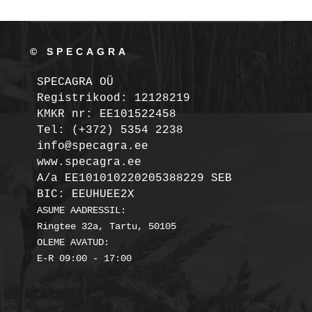
© SPECAGRA
SPECAGRA OÜ
Registrikood: 12128219

KMKR nr: EE101522458
Tel: (+372) 5354 2238

info@specagra.ee

A/a EE101010220205388229 SEB

BIC: EEUHUEE2X
ASUME AADRESSIL:

Ringtee 32a, Tartu, 50105

OLEME AVATUD:
