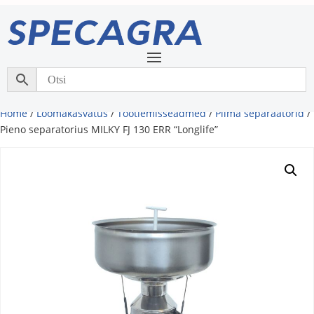
Home
/
Loomakasvatus
/
Töötlemisseadmed
/
Piima separaatorid
/
Pieno separatorius MILKY FJ 130 ERR “Longlife”