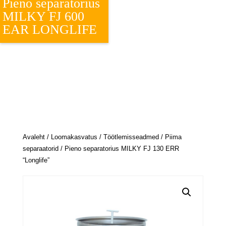
Pieno separatorius
MILKY FJ 600
EAR LONGLIFE
Avaleht
/
Loomakasvatus
/
Töötlemisseadmed
/
Piima
separaatorid
/ Pieno separatorius MILKY FJ 130 ERR
“Longlife”