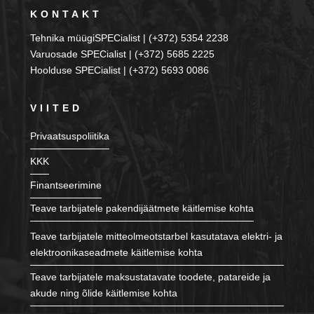
KONTAKT
Tehnika müügiSPECialist | (+372) 5354 2238
Varuosade SPECialist | (+372) 5685 2225
Hoolduse SPECialist | (+372) 5693 0086
VIITED
Privaatsuspoliitika
KKK
Finantseerimine
Teave tarbijatele pakendijäätmete käitlemise kohta
Teave tarbijatele mitteolmeotstarbel kasutatava elektri- ja
elektroonikaseadmete käitlemise kohta
Teave tarbijatele maksustatavate toodete, patareide ja
akude ning õlide käitlemise kohta