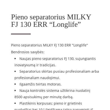
Pieno separatorius MILKY
FJ 130 ERR “Longlife”
Pieno separatorius MILKY FJ 130 ERR "Longlife"
Bendrosios savybės:
Naujas pieno separatorius FJ 130, sujungiantis
inovatyvumą ir tradicijas.
Separatorius skirtas pusiau profesionaliam arba
profesionaliam naudojimui.
Ilgaamžis tvirtas motoras.
Nauja kontrolės sistema užtikrina nuolatinį
8500 apsisukimų per minutę darbą.
Plastikinis korpusas; pieno ir grietinės
nuolydžiai bei 10 l įleidžiama talpa pagaminti
iš