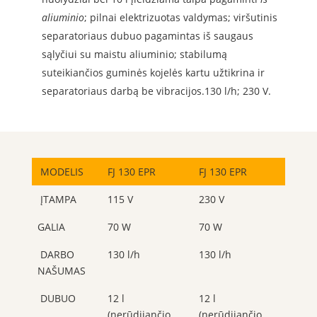
aliuminio
; pilnai elektrizuotas valdymas; viršutinis
separatoriaus dubuo pagamintas iš saugaus
sąlyčiui su maistu aliuminio; stabilumą
suteikiančios guminės kojelės kartu užtikrina ir
separatoriaus darbą be vibracijos.130 l/h; 230 V.
MODELIS
FJ 130 EPR
FJ 130 EPR
ĮTAMPA
115 V
230 V
GALIA
70 W
70 W
DARBO
130 l/h
130 l/h
NAŠUMAS
DUBUO
12 l
12 l
(nerūdijančio
(nerūdijančio