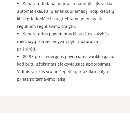
Separatorių labai paprasta naudoti – jis veikia
automatiškai, kai pienas supilamas į indą. Riebalų
kiekį grietinėlėje ir nugriebtame piene galite
reguliuoti reguliavimo sraigtu.
Separatorius pagamintas iš aukštos kokybės
medžiagų, kurias lengva valyti ir paprasta
prižiūrėti.
80-95 proc. energijos paverčiama variklio galia,
kad būtų užtikrintas efektyviausias apdorojimas.
Vidinis variklis yra be šepetėlių ir užtikrina ilgą
prietaiso tarnavimo laiką.