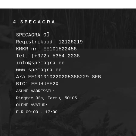
© SPECAGRA
SPECAGRA OÜ
Registrikood: 12128219

KMKR nr: EE101522458
Tel: (+372) 5354 2238

info@specagra.ee

A/a EE101010220205388229 SEB

BIC: EEUHUEE2X
ASUME AADRESSIL:

Ringtee 32a, Tartu, 50105

OLEME AVATUD:
