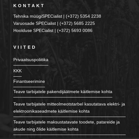
KONTAKT
Tehnika müügiSPECialist | (+372) 5354 2238
Varuosade SPECialist | (+372) 5685 2225
Hoolduse SPECialist | (+372) 5693 0086
VIITED
Privaatsuspoliitika
KKK
Finantseerimine
Teave tarbijatele pakendijäätmete käitlemise kohta
Teave tarbijatele mitteolmeotstarbel kasutatava elektri- ja
elektroonikaseadmete käitlemise kohta
Teave tarbijatele maksustatavate toodete, patareide ja
akude ning õlide käitlemise kohta