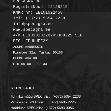
SPECAGRA OÜ
Registrikood: 12128219

KMKR nr: EE101522458
Tel: (+372) 5354 2238

info@specagra.ee

A/a EE101010220205388229 SEB

BIC: EEUHUEE2X
ASUME AADRESSIL:

Ringtee 32a, Tartu, 50105

OLEME AVATUD:

KONTAKT
Tehnika müügiSPECialist | (+372) 5354 2238
Varuosade SPECialist | (+372) 5685 2225
Hoolduse SPECialist | (+372) 5693 0086