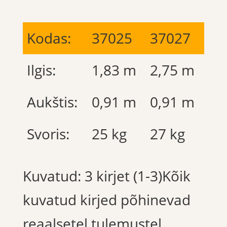
Kodas:
37025
37027
Ilgis:
1,83 m
2,75 m
Aukštis:
0,91 m
0,91 m
Svoris:
25 kg
27 kg
Kuvatud: 3 kirjet (1-3)Kõik
kuvatud kirjed põhinevad
reaalsetel tulemustel.