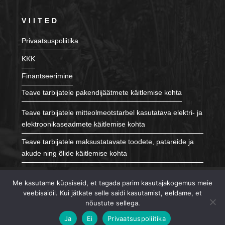
VIITED
Privaatsuspoliitika
KKK
Finantseerimine
Teave tarbijatele pakendijäätmete käitlemise kohta
Teave tarbijatele mitteolmeotstarbel kasutatava elektri- ja
elektroonikaseadmete käitlemise kohta
Teave tarbijatele maksustatavate toodete, patareide ja
akude ning õlide käitlemise kohta
JÄLGI MEID
Me kasutame küpsiseid, et tagada parim kasutajakogemus meie
veebisaidil. Kui jätkate selle saidi kasutamist, eeldame, et
nõustute sellega.
Ja
Ei
Privaatsuspoliitika