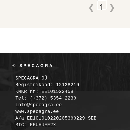
❮
1
❯
© SPECAGRA
SPECAGRA OÜ
Registrikood: 12128219

KMKR nr: EE101522458
Tel: (+372) 5354 2238

info@specagra.ee

A/a EE101010220205388229 SEB

BIC: EEUHUEE2X