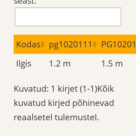
seast:
Kodas
pg1020111
PG1020
Ilgis
1.2 m
1.5 m
Kuvatud: 1 kirjet (1-1)Kõik
kuvatud kirjed põhinevad
reaalsetel tulemustel.