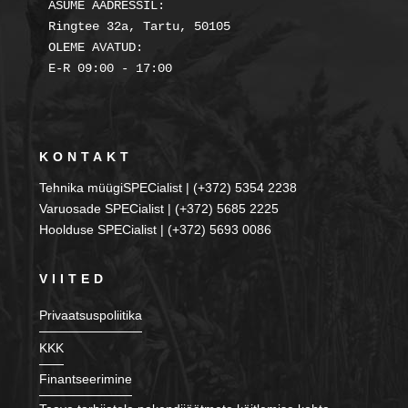
ASUME AADRESSIL:

Ringtee 32a, Tartu, 50105

OLEME AVATUD:

KONTAKT
Tehnika müügiSPECialist | (+372) 5354 2238
Varuosade SPECialist | (+372) 5685 2225
Hoolduse SPECialist | (+372) 5693 0086
VIITED
Privaatsuspoliitika
KKK
Finantseerimine