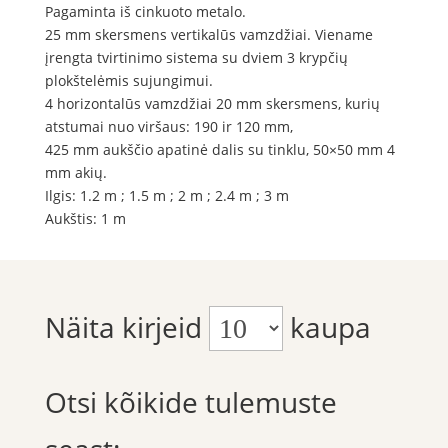
Pagaminta iš cinkuoto metalo.
25 mm skersmens vertikalūs vamzdžiai. Viename
įrengta tvirtinimo sistema su dviem 3 krypčių
plokštelėmis sujungimui.
4 horizontalūs vamzdžiai 20 mm skersmens, kurių
atstumai nuo viršaus: 190 ir 120 mm,
425 mm aukščio apatinė dalis su tinklu, 50×50 mm 4
mm akių.
Ilgis: 1.2 m ; 1.5 m ; 2 m ; 2.4 m ; 3 m
Aukštis: 1 m
Näita kirjeid
kaupa
Otsi kõikide tulemuste