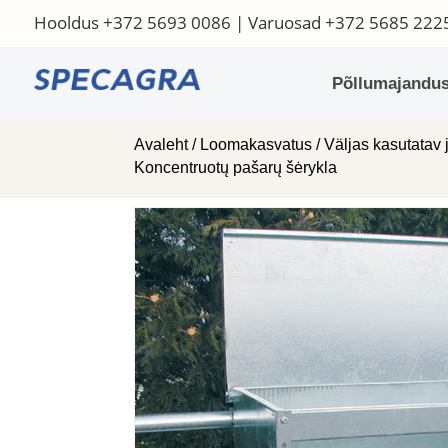
Hooldus
+372 5693 0086
| Varuosad
+372 5685 222
Põllumajandus
Avaleht
/
Loomakasvatus
/
Väljas kasutatav 
Koncentruotų pašarų šėrykla