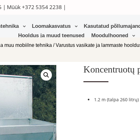
5
| Müük
+372 5354 2238
|
tehnika
Loomakasvatus
Kasutatud põllumajand
Hooldus ja muud teenused
Moodulhooned
ja muu mobiilne tehnika
/
Varustus vasikate ja lammaste hoold
Koncentruotų p
1.2 m (talpa 260 litrų)