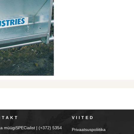
NTAKT
VIITED
ka müügiSPECialist | (+372) 5354
Privaatsuspoliitika