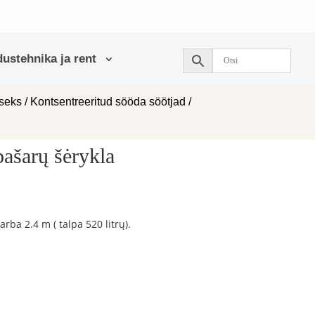
ustehnika ja rent
useks
/
Kontsentreeritud sööda söötjad
/
ašarų šėrykla
 arba 2.4 m ( talpa 520 litrų).