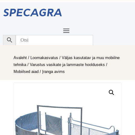
Avaleht
/
Loomakasvatus
/
Väljas kasutatav ja muu mobiilne
tehnika
/
Varustus vasikate ja lammaste hoolduseks
/
Mobiilsed aiad
/ Įranga avims