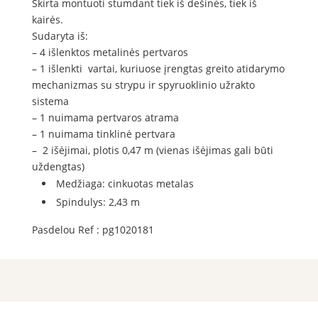
Skirta montuoti stumdant tiek iš dešinės, tiek iš
kairės.
Sudaryta iš:
– 4 išlenktos metalinės pertvaros
– 1 išlenkti vartai, kuriuose įrengtas greito atidarymo
mechanizmas su strypu ir spyruoklinio užrakto
sistema
– 1 nuimama pertvaros atrama
– 1 nuimama tinklinė pertvara
– 2 išėjimai, plotis 0,47 m (vienas išėjimas gali būti
uždengtas)
Medžiaga: cinkuotas metalas
Spindulys: 2,43 m
Pasdelou
Ref :
pg1020181