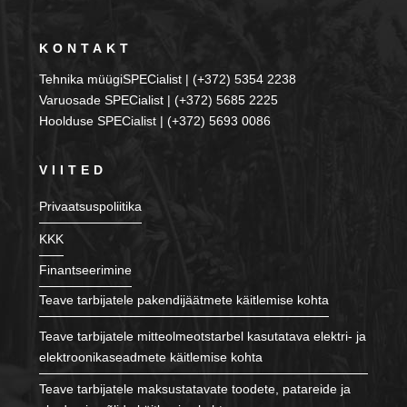
KONTAKT
Tehnika müügiSPECialist | (+372) 5354 2238
Varuosade SPECialist | (+372) 5685 2225
Hoolduse SPECialist | (+372) 5693 0086
VIITED
Privaatsuspoliitika
KKK
Finantseerimine
Teave tarbijatele pakendijäätmete käitlemise kohta
Teave tarbijatele mitteolmeotstarbel kasutatava elektri- ja
elektroonikaseadmete käitlemise kohta
Teave tarbijatele maksustatavate toodete, patareide ja