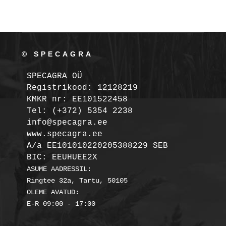
© SPECAGRA
SPECAGRA OÜ
Registrikood: 12128219

KMKR nr: EE101522458
Tel: (+372) 5354 2238

info@specagra.ee

A/a EE101010220205388229 SEB

BIC: EEUHUEE2X
ASUME AADRESSIL:

Ringtee 32a, Tartu, 50105

OLEME AVATUD:
