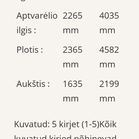
Aptvarėlio
2265
4035
ilgis :
mm
mm
Plotis :
2365
4582
mm
mm
Aukštis :
1635
2199
mm
mm
Kuvatud: 5 kirjet (1-5)Kõik
kuvatud kirjed põhinevad