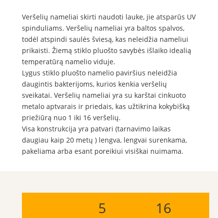
Veršelių nameliai skirti naudoti lauke, jie atsparūs UV
spinduliams. Veršelių nameliai yra baltos spalvos,
todėl atspindi saulės šviesą, kas neleidžia nameliui
prikaisti. Žiemą stiklo pluošto savybės išlaiko idealią
temperatūrą namelio viduje.
Lygus stiklo pluošto namelio paviršius neleidžia
daugintis bakterijoms, kurios kenkia veršelių
sveikatai. Veršelių nameliai yra su karštai cinkuoto
metalo aptvarais ir priedais, kas užtikrina kokybišką
priežiūrą nuo 1 iki 16 veršelių.
Visa konstrukcija yra patvari (tarnavimo laikas
daugiau kaip 20 metų ) lengva, lengvai surenkama,
pakeliama arba esant poreikiui visiškai nuimama.
5
16