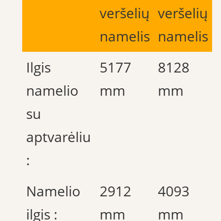
veršelių
veršelių
namelis
namelis
Ilgis
5177
8128
namelio
mm
mm
su
aptvarėliu
:
Namelio
2912
4093
ilgis :
mm
mm