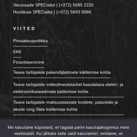
Varuosade SPECialist | (+372) 5685 2225
Hoolduse SPECialist | (+372) 5693 0086
VIITED
Privaatsuspoliitika
KKK
Finantseerimine
Teave tarbijatele pakendijäätmete käitlemise kohta
Teave tarbijatele mitteolmeotstarbel kasutatava elektri- ja
elektroonikaseadmete käitlemise kohta
Teave tarbijatele maksustatavate toodete, patareide ja
akude ning õlide käitlemise kohta
JÄLGI MEID
Me kasutame küpsiseid, et tagada parim kasutajakogemus meie
veebisaidil. Kui jätkate selle saidi kasutamist, eeldame, et