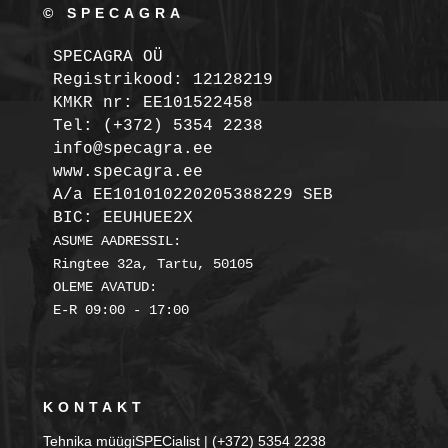
© SPECAGRA
SPECAGRA OÜ
Registrikood: 12128219

KMKR nr: EE101522458
Tel: (+372) 5354 2238

info@specagra.ee

A/a EE101010220205388229 SEB

BIC: EEUHUEE2X
ASUME AADRESSIL:

Ringtee 32a, Tartu, 50105

OLEME AVATUD:

KONTAKT
Tehnika müügiSPECialist | (+372) 5354 2238