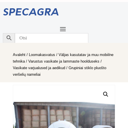
Avaleht
/
Loomakasvatus
/
Väljas kasutatav ja muu mobiilne
tehnika
/
Varustus vasikate ja lammaste hoolduseks
/
Vasikate varjualused ja aedikud
/ Grupiniai stiklo pluošto
veršelių nameliai