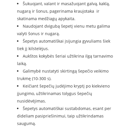
Šukuojant, valant ir masažuojant galvą, kaklą,
nugarą ir šonus, pagerinama kraujotaka ir
skatinama medžiagų apykaita.
Naudojant dvigubą šepetį vienu metu galima
valyti šonus ir nugarą.
Šepetys automatiškai įsijungia gyvuliams šiek
tiek jį kilstelėjus.
Aukštos kokybės šeriai užtikrina ilgą tarnavimo
laiką.
Galimybė nustatyti skirtingą šepečio veikimo
trukmę (10-300 s).
Keičiant šepečių judėjimo kryptį po kiekvieno
įjungimo, užtikrinamas tolygus šepečių
nusidėvėjimas.
Šepetys automatiškai sustabdomas, esant per
dideliam pasipriešinimui, taip užtikrindamas
saugumą.