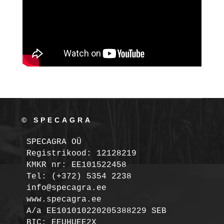
© SPECAGRA
SPECAGRA OÜ
Registrikood: 12128219

KMKR nr: EE101522458
Tel: (+372) 5354 2238

info@specagra.ee

A/a EE101010220205388229 SEB

BIC: EEUHUEE2X