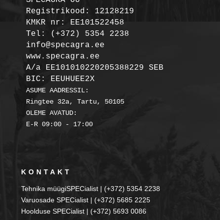
Registrikood: 12128219

KMKR nr: EE101522458
Tel: (+372) 5354 2238

info@specagra.ee

A/a EE101010220205388229 SEB

BIC: EEUHUEE2X
ASUME AADRESSIL:

Ringtee 32a, Tartu, 50105

OLEME AVATUD:

KONTAKT
Tehnika müügiSPECialist | (+372) 5354 2238
Varuosade SPECialist | (+372) 5685 2225
Hoolduse SPECialist | (+372) 5693 0086