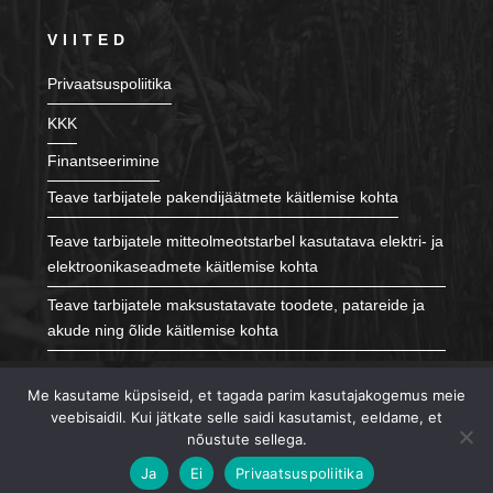
VIITED
Privaatsuspoliitika
KKK
Finantseerimine
Teave tarbijatele pakendijäätmete käitlemise kohta
Teave tarbijatele mitteolmeotstarbel kasutatava elektri- ja
elektroonikaseadmete käitlemise kohta
Teave tarbijatele maksustatavate toodete, patareide ja
akude ning õlide käitlemise kohta
JÄLGI MEID
Me kasutame küpsiseid, et tagada parim kasutajakogemus meie
veebisaidil. Kui jätkate selle saidi kasutamist, eeldame, et
nõustute sellega.
Ja
Ei
Privaatsuspoliitika