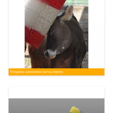
Viengubas automatinis karvių šepetys