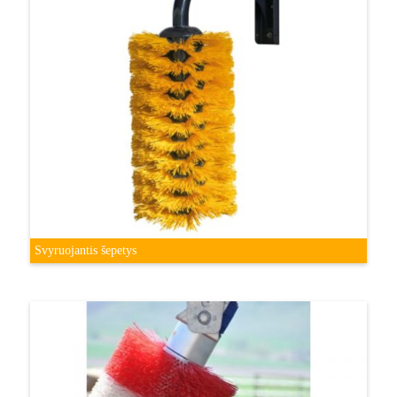
Svyruojantis šepetys