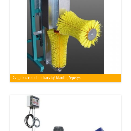
Dvigubas rotacinis karvių/ kiaulių šepetys