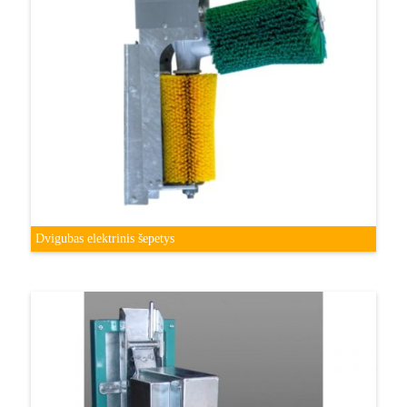
Dvigubas elektrinis šepetys