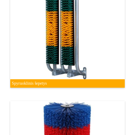
Spyruoklinis šepetys