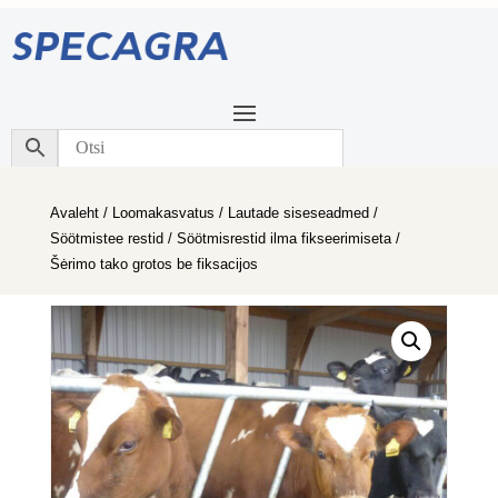
Avaleht
/
Loomakasvatus
/
Lautade siseseadmed
/
Söötmistee restid
/
Söötmisrestid ilma fikseerimiseta
/
Šėrimo tako grotos be fiksacijos