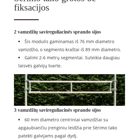
fiksacijos
2 vamzdžių savireguliacinės sprando sijos
Šis modulis gaminamas iš 76 mm diametro
vamzdžio, o segmento kraštai iš 89 mm diametro.
Galimi 2-6 metrų segmentai. Suteikia daugiau
laisvės galvijų tvarte.
3 vamzdžių savireguliacinės sprando sijos
60 mm diametro centriniai vamzdžiai su
apgaubiančiu įrenginiu leidžia prie šėrimo tako
patekti galvijams pagal dydį.