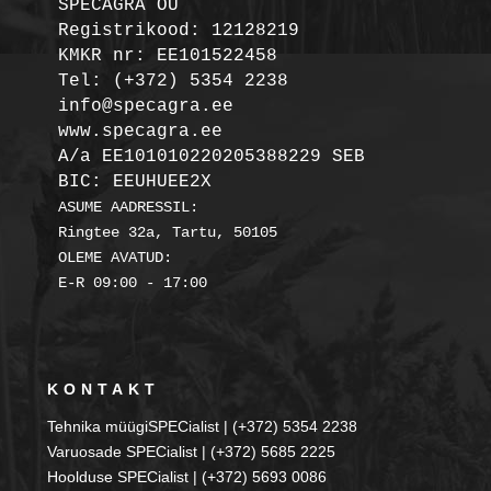
SPECAGRA OÜ
Registrikood: 12128219

KMKR nr: EE101522458
Tel: (+372) 5354 2238

info@specagra.ee

A/a EE101010220205388229 SEB

BIC: EEUHUEE2X
ASUME AADRESSIL:

Ringtee 32a, Tartu, 50105

OLEME AVATUD:

KONTAKT
Tehnika müügiSPECialist | (+372) 5354 2238
Varuosade SPECialist | (+372) 5685 2225
Hoolduse SPECialist | (+372) 5693 0086