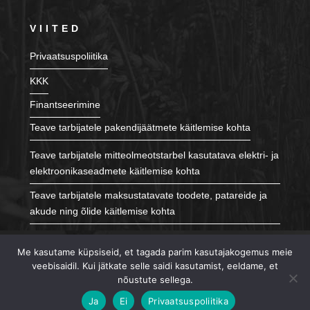
VIITED
Privaatsuspoliitika
KKK
Finantseerimine
Teave tarbijatele pakendijäätmete käitlemise kohta
Teave tarbijatele mitteolmeotstarbel kasutatava elektri- ja
elektroonikaseadmete käitlemise kohta
Teave tarbijatele maksustatavate toodete, patareide ja
akude ning õlide käitlemise kohta
JÄLGI MEID
Me kasutame küpsiseid, et tagada parim kasutajakogemus meie
veebisaidil. Kui jätkate selle saidi kasutamist, eeldame, et
nõustute sellega.
Ja
Ei
Privaatsuspoliitika