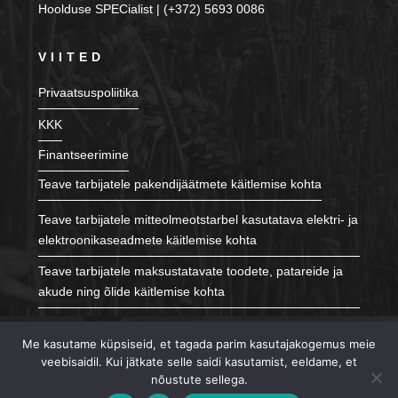
Hoolduse SPECialist | (+372) 5693 0086
VIITED
Privaatsuspoliitika
KKK
Finantseerimine
Teave tarbijatele pakendijäätmete käitlemise kohta
Teave tarbijatele mitteolmeotstarbel kasutatava elektri- ja
elektroonikaseadmete käitlemise kohta
Teave tarbijatele maksustatavate toodete, patareide ja
akude ning õlide käitlemise kohta
JÄLGI MEID
Me kasutame küpsiseid, et tagada parim kasutajakogemus meie
veebisaidil. Kui jätkate selle saidi kasutamist, eeldame, et
nõustute sellega.