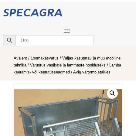
Avaleht
/
Loomakasvatus
/
Väljas kasutatav ja muu mobiilne
tehnika
/
Varustus vasikate ja lammaste hoolduseks
/
Lamba
keeramis- või keerutusseadmed
/ Avių vartymo staklės