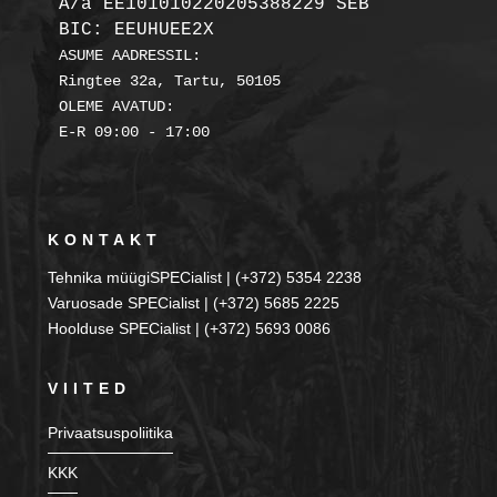
A/a EE101010220205388229 SEB

BIC: EEUHUEE2X
ASUME AADRESSIL:

Ringtee 32a, Tartu, 50105

OLEME AVATUD:

KONTAKT
Tehnika müügiSPECialist | (+372) 5354 2238
Varuosade SPECialist | (+372) 5685 2225
Hoolduse SPECialist | (+372) 5693 0086
VIITED
Privaatsuspoliitika
KKK