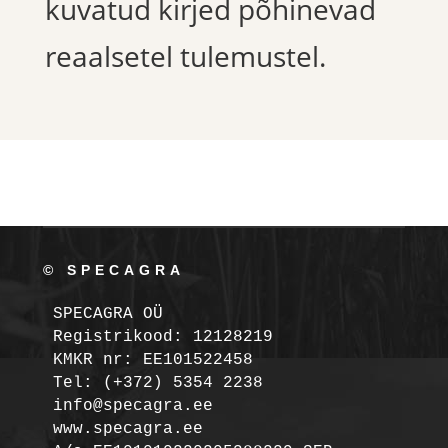
kuvatud kirjed põhinevad
reaalsetel tulemustel.
© SPECAGRA
SPECAGRA OÜ
Registrikood: 12128219

KMKR nr: EE101522458
Tel: (+372) 5354 2238

info@specagra.ee
