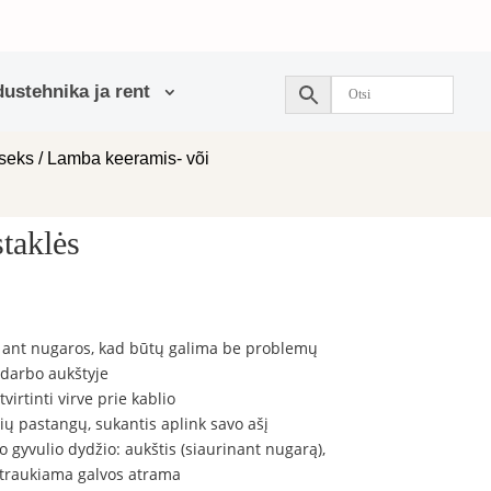
ustehnika ja rent
useks
/
Lamba keeramis- või
taklės
 ant nugaros, kad būtų galima be problemų
darbo aukštyje
tvirtinti virve prie kablio
ių pastangų, sukantis aplink savo ašį
o gyvulio dydžio: aukštis (siaurinant nugarą),
ištraukiama galvos atrama