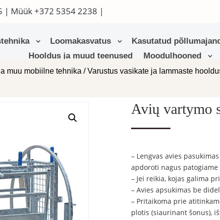
5
| Müük
+372 5354 2238
|
tehnika
Loomakasvatus
Kasutatud põllumajand
Hooldus ja muud teenused
Moodulhooned
ja muu mobiilne tehnika
/
Varustus vasikate ja lammaste hoold
Avių vartymo s
– Lengvas avies pasukimas
apdoroti nagus patogiame 
– Jei reikia, kojas galima pri
– Avies apsukimas be didel
– Pritaikoma prie atitinkam
plotis (siaurinant šonus), 