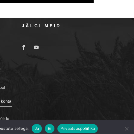
JÄLGI MEID
e
bel
 kohta
e
õlide
õustute sellega.
Ja
Ei
Privaatsuspoliitika