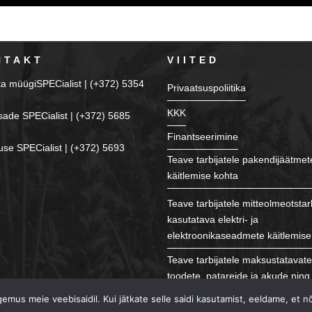
NTAKT
VIITED
ka müügiSPECialist | (+372) 5354
Privaatsuspoliitika
KKK
sade SPECialist | (+372) 5685
Finantseerimine
se SPECialist | (+372) 5693
Teave tarbijatele pakendijäätmet
käitlemise kohta
Teave tarbijatele mitteolmeotstar
kasutatava elektri- ja
elektroonikaseadmete käitlemise
Teave tarbijatele maksustatavat
toodete, patareide ja akude ning 
käitlemise kohta
mus meie veebisaidil. Kui jätkate selle saidi kasutamist, eeldame, et n