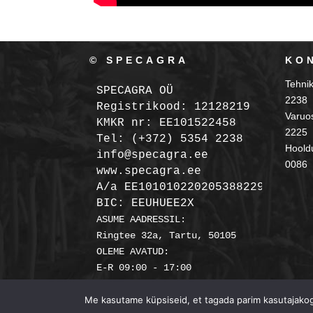
© SPECAGRA
KO
Tehni
SPECAGRA OÜ
2238
Registrikood: 12128219

Varuo
KMKR nr: EE101522458
2225
Tel: (+372) 5354 2238

Hooldu
info@specagra.ee

0086
A/a EE101010220205388229 SEB

BIC: EEUHUEE2X
ASUME AADRESSIL:

Ringtee 32a, Tartu, 50105

OLEME AVATUD:

Me kasutame küpsiseid, et tagada parim kasutajakoge