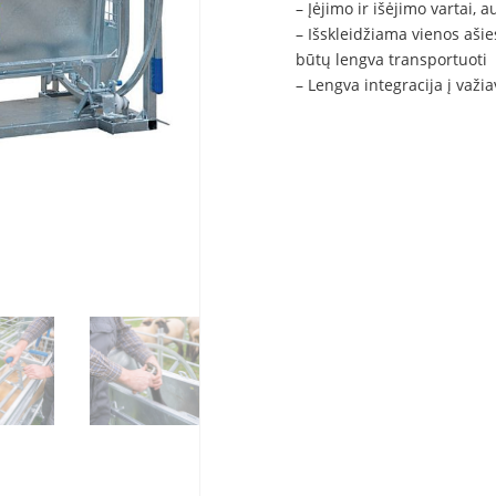
– Įėjimo ir išėjimo vartai, 
– Išskleidžiama vienos aši
būtų lengva transportuoti
– Lengva integracija į važia