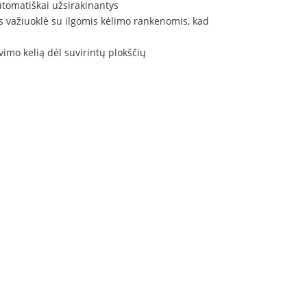
automatiškai užsirakinantys
es važiuoklė su ilgomis kėlimo rankenomis, kad
vimo kelią dėl suvirintų plokščių