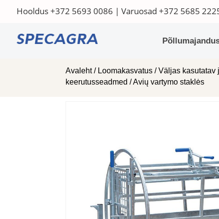
Hooldus
+372 5693 0086
| Varuosad
+372 5685 222
Põllumajandus
Avaleht
/
Loomakasvatus
/
Väljas kasutatav 
keerutusseadmed
/ Avių vartymo staklės