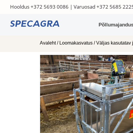
Hooldus
+372 5693 0086
| Varuosad
+372 5685 222
Põllumajandus
Avaleht
/
Loomakasvatus
/
Väljas kasutatav 