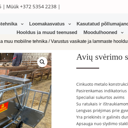
5
| Müük
+372 5354 2238
|
tehnika
Loomakasvatus
Kasutatud põllumajand
Hooldus ja muud teenused
Moodulhooned
ja muu mobiilne tehnika
/
Varustus vasikate ja lammaste hoold
Avių svėrimo 
Cinkuoto metalo konstrukci
Pasirenkamas indikatorius
Specialiai sukurtos avims
Su ratukais ir ištraukiam
Lengvas priėjimas prie gyv
Yra priekinės ir galinės du
Apsauga nuo slydimo stakl