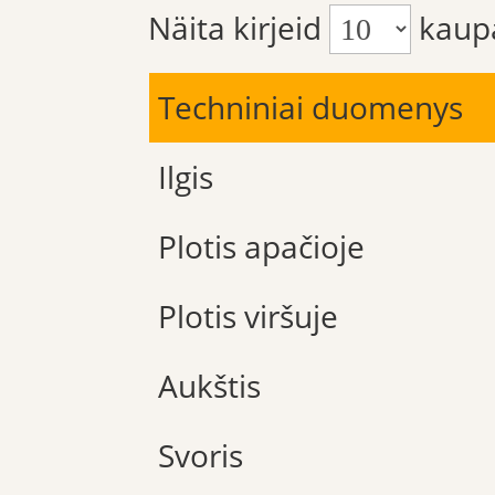
Näita kirjeid
kaup
Techniniai duomenys
Ilgis
Plotis apačioje
Plotis viršuje
Aukštis
Svoris