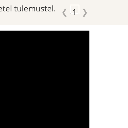
etel tulemustel.
❮
1
❯