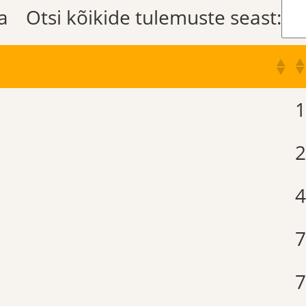
a
Otsi kõikide tulemuste seast:
7