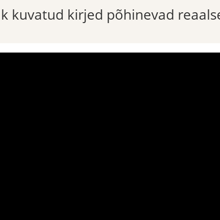
õik kuvatud kirjed põhinevad reaals