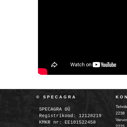
© SPECAGRA
KO
Tehni
SPECAGRA OÜ
2238
Registrikood: 12128219

Varuo
KMKR nr: EE101522458
2225