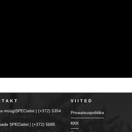
NTAKT
VIITED
ka müügiSPECialist | (+372) 5354
Privaatsuspoliitika
KKK
sade SPECialist | (+372) 5685