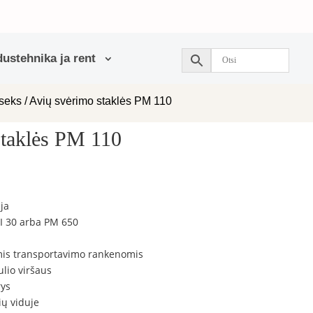
ustehnika ja rent
useks
/ Avių svėrimo staklės PM 110
staklės PM 110
ja
 I 30 arba PM 650
omis transportavimo rankenomis
ulio viršaus
rys
ių viduje