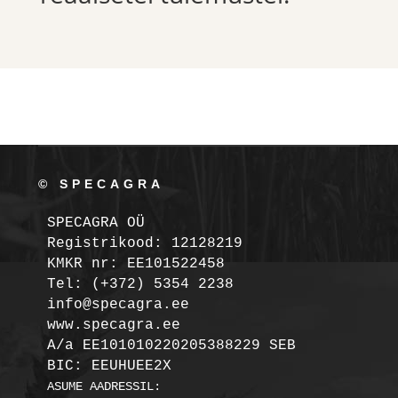
© SPECAGRA
SPECAGRA OÜ
Registrikood: 12128219

KMKR nr: EE101522458
Tel: (+372) 5354 2238

info@specagra.ee

A/a EE101010220205388229 SEB

BIC: EEUHUEE2X
ASUME AADRESSIL:
