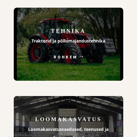
TEHNIKA
Traktorid ja põllumajandustehnika
ROHKEM
LOOMAKASVATUS
Loomakasvatussaadused, teenused ja