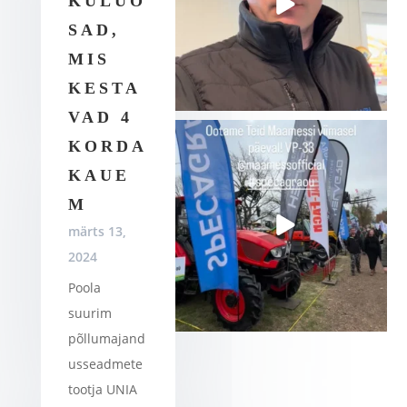
KULUO
SAD,
MIS
KESTA
VAD 4
KORDA
KAUE
M
märts 13,
2024
Poola
suurim
põllumajand
usseadmete
tootja UNIA