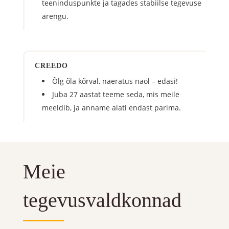
teeninduspunkte ja tagades stabiilse tegevuse
arengu.
CREEDO
Õlg õla kõrval, naeratus näol – edasi!
Juba 27 aastat teeme seda, mis meile
meeldib, ja anname alati endast parima.
Meie
tegevusvaldkonnad