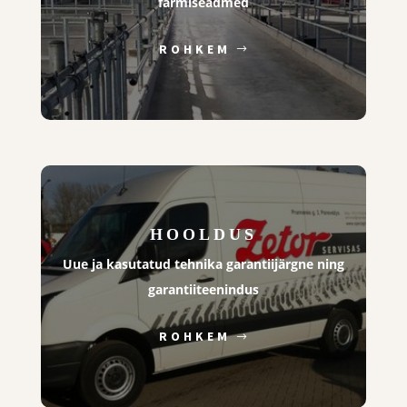
farmiseadmed
ROHKEM
HOOLDUS
Uue ja kasutatud tehnika garantiijärgne ning
garantiiteenindus
ROHKEM