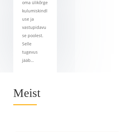
oma ülikõrge
kulumiskindl
use ja
vastupidavu
se poolest.
Selle
tugevus
jääb…
Meist