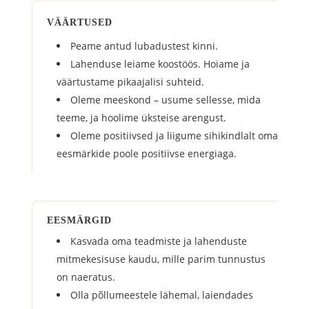
VÄÄRTUSED
Peame antud lubadustest kinni.
Lahenduse leiame koostöös. Hoiame ja
väärtustame pikaajalisi suhteid.
Oleme meeskond – usume sellesse, mida
teeme, ja hoolime üksteise arengust.
Oleme positiivsed ja liigume sihikindlalt oma
eesmärkide poole positiivse energiaga.
EESMÄRGID
Kasvada oma teadmiste ja lahenduste
mitmekesisuse kaudu, mille parim tunnustus
on naeratus.
Olla põllumeestele lähemal, laiendades