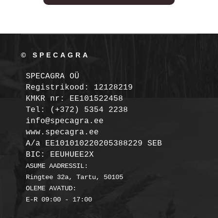
© SPECAGRA
SPECAGRA OÜ
Registrikood: 12128219

KMKR nr: EE101522458
Tel: (+372) 5354 2238

info@specagra.ee

A/a EE101010220205388229 SEB

BIC: EEUHUEE2X
ASUME AADRESSIL:

Ringtee 32a, Tartu, 50105

OLEME AVATUD:
