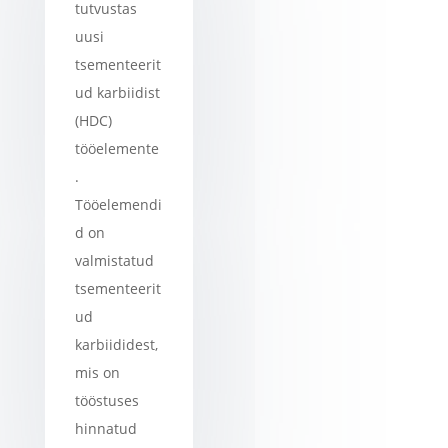
tutvustas
uusi
tsementeerit
ud karbiidist
(HDC)
tööelemente
.
Tööelemendi
d on
valmistatud
tsementeerit
ud
karbiididest,
mis on
tööstuses
hinnatud