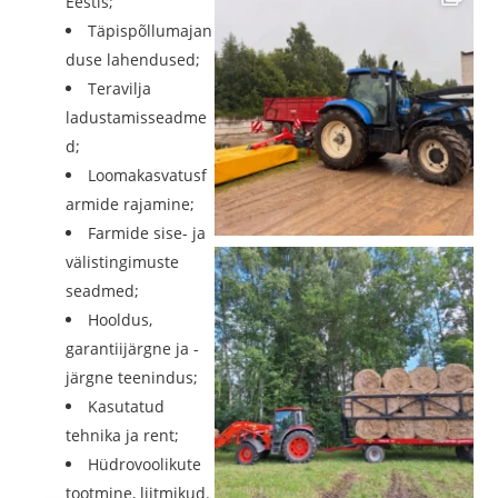
Eestis;
Täpispõllumajan
duse lahendused;
Teravilja
ladustamisseadme
d;
Loomakasvatusf
armide rajamine;
Farmide sise- ja
välistingimuste
seadmed;
Hooldus,
garantiijärgne ja -
järgne teenindus;
Kasutatud
tehnika ja rent;
Hüdrovoolikute
tootmine, liitmikud.