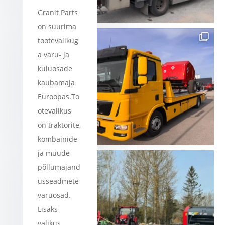
Granit Parts
on suurima
tootevalikug
a varu- ja
kuluosade
kaubamaja
Euroopas.To
otevalikus
on traktorite,
kombainide
ja muude
põllumajand
usseadmete
varuosad.
Lisaks
valikus