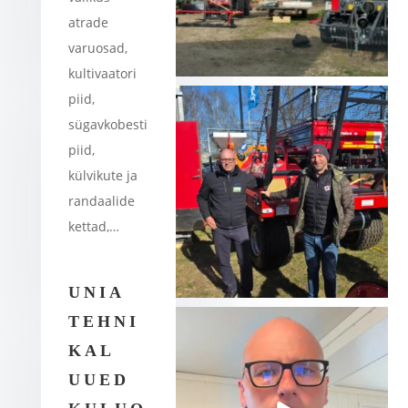
atrade
varuosad,
kultivaatori
piid,
sügavkobesti
piid,
külvikute ja
randaalide
kettad,…
UNIA
TEHNI
KAL
UUED