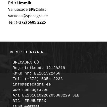
Priit Ummik
Varuosade
SPEC
ialist
varuosa@specagra.ee
Tel: (+372) 5685 2225
© SPECAGRA
SPECAGRA OÜ
Registrikood: 12128219

KMKR nr: EE101522458
Tel: (+372) 5354 2238

info@specagra.ee

A/a EE101010220205388229 SEB

BIC: EEUHUEE2X
ASUME AADRESSIL:
