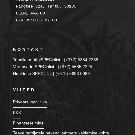
Ringtee 32a, Tartu, 50105

OLEME AVATUD:

KONTAKT
Tehnika müügiSPECialist | (+372) 5354 2238
Varuosade SPECialist | (+372) 5685 2225
Hoolduse SPECialist | (+372) 5693 0086
VIITED
Privaatsuspoliitika
KKK
Finantseerimine
Teave tarbijatele pakendijäätmete käitlemise kohta