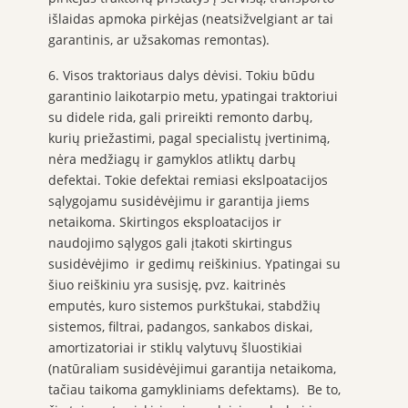
išlaidas apmoka pirkėjas (neatsižvelgiant ar tai
garantinis, ar užsakomas remontas).
6. Visos traktoriaus dalys dėvisi. Tokiu būdu
garantinio laikotarpio metu, ypatingai traktoriui
su didele rida, gali prireikti remonto darbų,
kurių priežastimi, pagal specialistų įvertinimą,
nėra medžiagų ir gamyklos atliktų darbų
defektai. Tokie defektai remiasi ekslpoatacijos
sąlygojamu susidėvėjimu ir garantija jiems
netaikoma. Skirtingos eksploatacijos ir
naudojimo sąlygos gali įtakoti skirtingus
susidėvėjimo ir gedimų reiškinius. Ypatingai su
šiuo reiškiniu yra susisję, pvz. kaitrinės
emputės, kuro sistemos purkštukai, stabdžių
sistemos, filtrai, padangos, sankabos diskai,
amortizatoriai ir stiklų valytuvų šluostikiai
(natūraliam susidėvėjimui garantija netaikoma,
tačiau taikoma gamykliniams defektams). Be to,