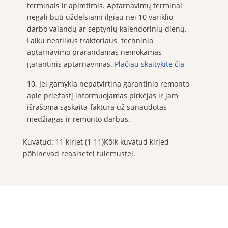
terminais ir apimtimis. Aptarnavimų terminai
negali būti uždelsiami ilgiau nei 10 variklio
darbo valandų ar septynių kalendorinių dienų.
Laiku neatlikus traktoriaus techninio
aptarnavimo prarandamas nemokamas
garantinis aptarnavimas.
Plačiau skaitykite čia
10. Jei gamykla nepatvirtina garantinio remonto,
apie priežastį informuojamas pirkėjas ir jam
išrašoma sąskaita-faktūra už sunaudotas
medžiagas ir remonto darbus.
Kuvatud: 11 kirjet (1-11)Kõik kuvatud kirjed
põhinevad reaalsetel tulemustel.