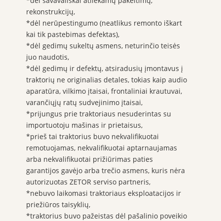
*dėl savavališkai atliekamų pakeitimų,
rekonstrukcijų,
*dėl nerūpestingumo (neatlikus remonto iškart
kai tik pastebimas defektas),
*dėl gedimų sukeltų asmens, neturinčio teisės
juo naudotis,
*dėl gedimų ir defektų, atsiradusių įmontavus į
traktorių ne originalias detales, tokias kaip audio
aparatūra, vilkimo įtaisai, frontaliniai krautuvai,
varančiųjų ratų sudvejinimo įtaisai,
*prijungus prie traktoriaus nesuderintas su
importuotoju mašinas ir prietaisus,
*prieš tai traktorius buvo nekvalifikuotai
remotuojamas, nekvalifikuotai aptarnaujamas
arba nekvalifikuotai prižiūrimas paties
garantijos gavėjo arba trečio asmens, kuris nėra
autorizuotas ZETOR serviso partneris,
*nebuvo laikomasi traktoriaus eksploatacijos ir
priežiūros taisyklių,
*traktorius buvo pažeistas dėl pašalinio poveikio