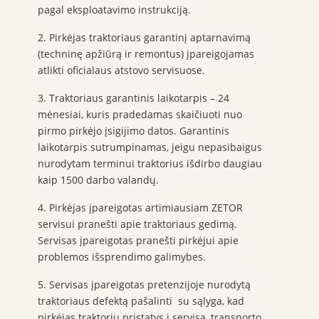
pagal eksploatavimo instrukciją.
2. Pirkėjas traktoriaus garantinį aptarnavimą
(techninę apžiūrą ir remontus) įpareigojamas
atlikti oficialaus atstovo servisuose.
3. Traktoriaus garantinis laikotarpis – 24
mėnesiai, kuris pradedamas skaičiuoti nuo
pirmo pirkėjo įsigijimo datos. Garantinis
laikotarpis sutrumpinamas, jeigu nepasibaigus
nurodytam terminui traktorius išdirbo daugiau
kaip 1500 darbo valandų.
4. Pirkėjas įpareigotas artimiausiam ZETOR
servisui pranešti apie traktoriaus gedimą.
Servisas įpareigotas pranešti pirkėjui apie
problemos išsprendimo galimybes.
5. Servisas įpareigotas pretenzijoje nurodytą
traktoriaus defektą pašalinti su sąlyga, kad
pirkėjas traktorių pristatys į servisą, transporto