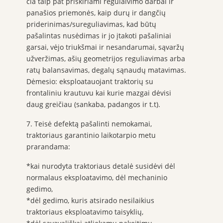
čia taip pat priskiriami regulaivimo darbai ir
panašios priemonės, kaip durų ir dangčių
priderinimas/sureguliavimas, kad būtų
pašalintas nusėdimas ir jo įtakoti pašaliniai
garsai, vėjo triukšmai ir nesandarumai, sąvaržų
užveržimas, ašių geometrijos reguliavimas arba
ratų balansavimas, degalų sąnaudų matavimas.
Dėmesio: eksploatauojant traktorių su
frontaliniu krautuvu kai kurie mazgai dėvisi
daug greičiau (sankaba, padangos ir t.t).
7. Teisė defektą pašalinti nemokamai,
traktoriaus garantinio laikotarpio metu
prarandama:
*kai nurodyta traktoriaus detalė susidėvi dėl
normalaus eksploatavimo, dėl mechaninio
gedimo,
*dėl gedimo, kuris atsirado nesilaikius
traktoriaus eksploatavimo taisyklių,