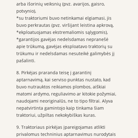
arba išorinių veiksnių (pvz. avarijos, gaisro,
potvynio),
*su traktoriumi buvo netinkamai elgiamasi, jis
buvo perkrautas (pvz. viršijant leistina apkrovą,
*ekploatuojamas ekstremaliomis sąlygomis),
*garantijos gavėjas nedelsdamas nepranešė
apie trūkumą, gavėjas eksploatavo traktorių su
trūkumu ir nedelsdamas nesuteikė galimybės jį
pašalinti.
8. Pirkėjas praranda teisę į garantinį
aptarnavimą, kai serviso punktas nustato, kad
buvo nutrauktos reikiamos plombos, aiškiai
matomi ardymo, reguliavimo ar kitokie požymiai,
naudojami neoriginalūs, ne to tipo filtrai. Alyva
nepatvirtinta gamintojo kaip tinkama šiam
traktoriui, užpiltas nekokybiškas kuras.
9. Traktoriaus pirkėjas įpareigojamas atlikti
privalomus techninius aptarnavimus nurodytais