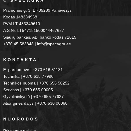
© SPECAGRA
Pramonės g. 3, LT-35289 Panevėžys
Kodas 148334968
PVM LT 483349610
A.S.Nr. LT547181500044467627
Šiaulių bankas, AB, banko kodas 71815
+370 45 583848 | info@specagra.ee
KONTAKTAI
E. parduotuvė | +370 616 51131
Technika | +370 618 77996
Technikos nuoma | +370 656 50252
Servisas | +370 635 00005
Gyvulininkystė | +370 655 77627
Atsarginės dalys | +370 630 06060
NUORODOS
Privatumo politika