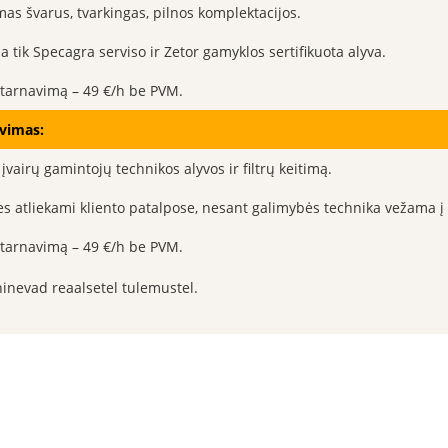
as švarus, tvarkingas, pilnos komplektacijos.
 tik Specagra serviso ir Zetor gamyklos sertifikuota alyva.
aptarnavimą – 49 €/h be PVM.
vimas:
 įvairų gamintojų technikos alyvos ir filtrų keitimą.
 atliekami kliento patalpose, nesant galimybės technika vežama į
aptarnavimą – 49 €/h be PVM.
hinevad reaalsetel tulemustel.