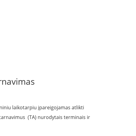
arnavimas
iniu laikotarpiu įpareigojamas atlikti
tarnavimus (TA) nurodytais terminais ir