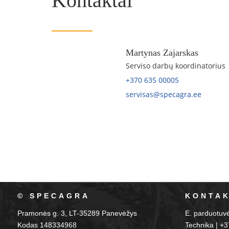
Kontaktai
Martynas Zajarskas
Serviso darbų koordinatorius
+370 635 00005
servisas@specagra.ee
© SPECAGRA
KONTAK
Pramonės g. 3, LT-35289 Panevėžys
E. parduotuv
Kodas 148334968
Technika | +