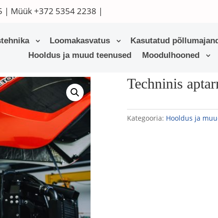
5
| Müük
+372 5354 2238
|
tehnika
Loomakasvatus
Kasutatud põllumajand
Hooldus ja muud teenused
Moodulhooned
Techninis apta
Kategooria:
Hooldus ja muu