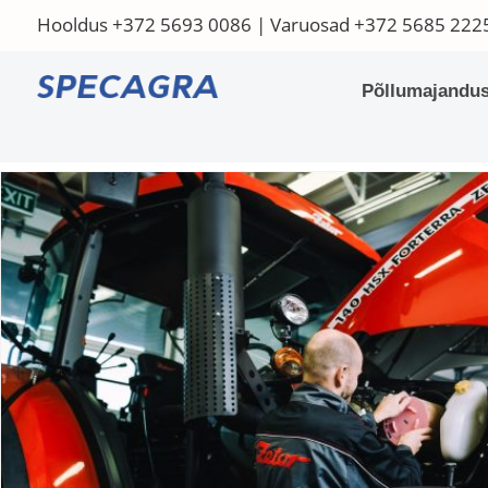
Hooldus
+372 5693 0086
| Varuosad
+372 5685 222
Põllumajandus
Home
/
Hooldus ja muud teenused
/ Techninis aptarnavimas