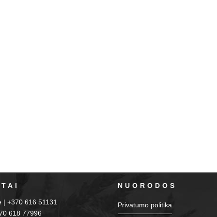
TAI
NUORODOS
ė | +370 616 51131
Privatumo politika
370 618 77996