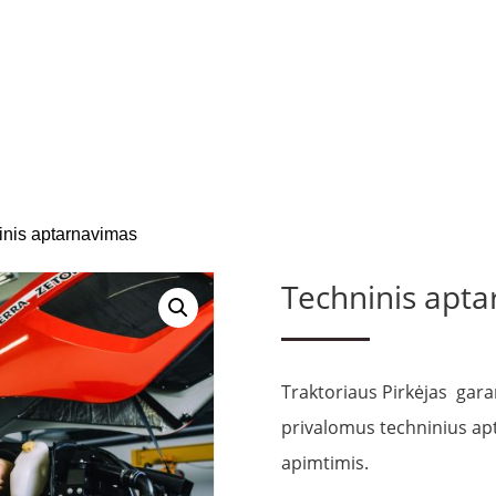
inis aptarnavimas
Techninis apt
Traktoriaus Pirkėjas garan
privalomus techninius ap
apimtimis.