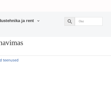
ustehnika ja rent
rnavimas
d teenused