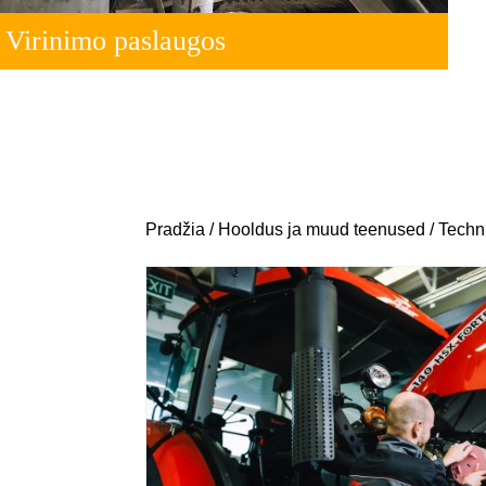
Virinimo paslaugos
Pradžia
/
Hooldus ja muud teenused
/ Techn