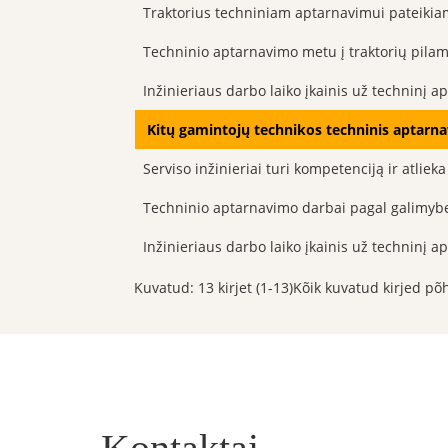
Traktorius techniniam aptarnavimui pateikiam
Techninio aptarnavimo metu į traktorių pilama
Inžinieriaus darbo laiko įkainis už techninį 
Kitų gamintojų technikos techninis aptarna
Serviso inžinieriai turi kompetenciją ir atlieka
Techninio aptarnavimo darbai pagal galimybes
Inžinieriaus darbo laiko įkainis už techninį 
Kuvatud: 13 kirjet (1-13)Kõik kuvatud kirjed põ