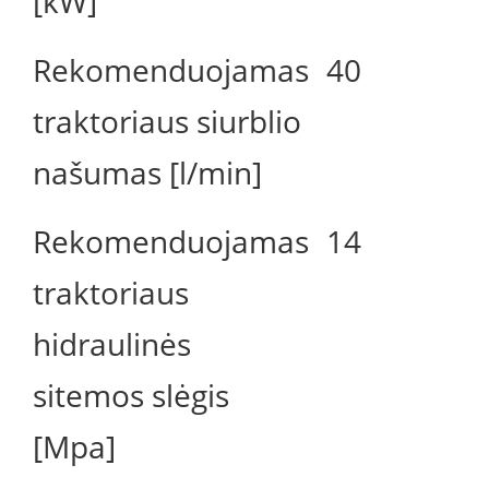
[kW]
Rekomenduojamas
40
traktoriaus siurblio
našumas [l/min]
Rekomenduojamas
14
traktoriaus
hidraulinės
sitemos slėgis
[Mpa]