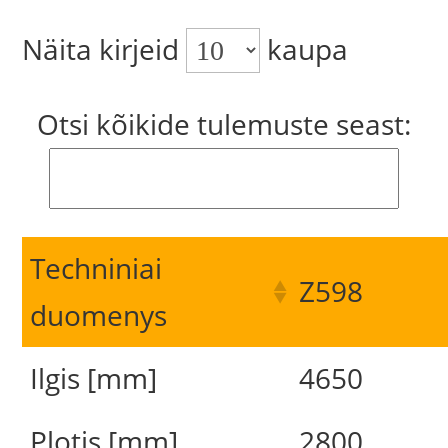
Näita kirjeid
kaupa
Otsi kõikide tulemuste seast:
Techniniai
Z598
duomenys
Ilgis [mm]
4650
Plotis [mm]
2800