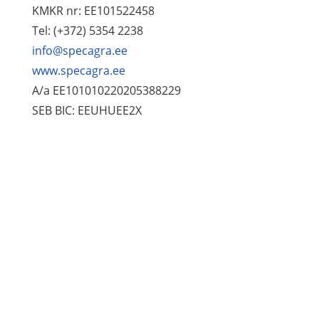
KMKR nr: EE101522458
Tel: (+372) 5354 2238
info@specagra.ee
www.specagra.ee
A/a EE101010220205388229
SEB BIC: EEUHUEE2X