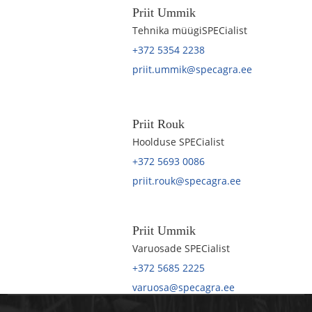
Priit Ummik
Tehnika müügiSPECialist
+372 5354 2238
priit.ummik@specagra.ee
Priit Rouk
Hoolduse SPECialist
+372 5693 0086
priit.rouk@specagra.ee
Priit Ummik
Varuosade SPECialist
+372 5685 2225
varuosa@specagra.ee