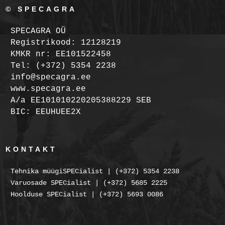
© SPECAGRA
SPECAGRA OÜ
Registrikood: 12128219
KMKR nr: EE101522458
Tel: (+372) 5354 2238
info@specagra.ee
www.specagra.ee
A/a EE101010220205388229 SEB
BIC: EEUHUEE2X
KONTAKT
Tehnika müügiSPECialist | (+372) 5354 2238
Varuosade SPECialist | (+372) 5685 2225
Hoolduse SPECialist | (+372) 5693 0086