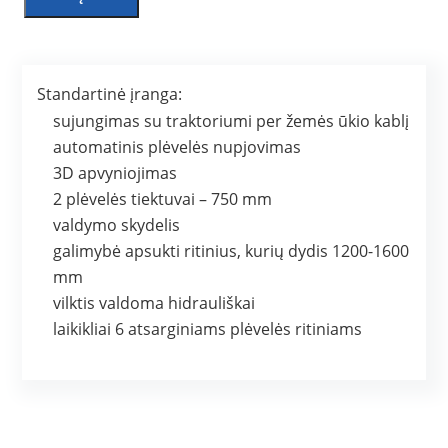
Standartinė įranga:
sujungimas su traktoriumi per žemės ūkio kablį
automatinis plėvelės nupjovimas
3D apvyniojimas
2 plėvelės tiektuvai – 750 mm
valdymo skydelis
galimybė apsukti ritinius, kurių dydis 1200-1600
mm
vilktis valdoma hidrauliškai
laikikliai 6 atsarginiams plėvelės ritiniams