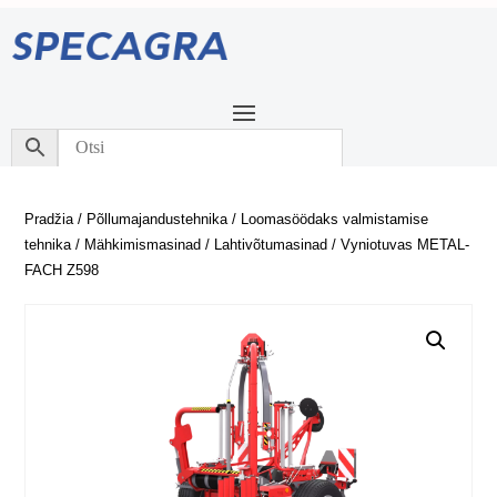
Pradžia
/
Põllumajandustehnika
/
Loomasöödaks valmistamise
tehnika
/
Mähkimismasinad / Lahtivõtumasinad
/ Vyniotuvas METAL-
FACH Z598