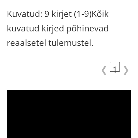
Kuvatud: 9 kirjet (1-9)Kõik
kuvatud kirjed põhinevad
reaalsetel tulemustel.
❮
1
❯