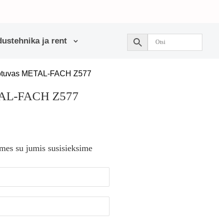
ustehnika ja rent
iotuvas METAL-FACH Z577
TAL-FACH Z577
 mes su jumis susisieksime