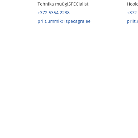
Tehnika müügiSPECialist
Hoold
+372 5354 2238
+372
priit.ummik@specagra.ee
priit