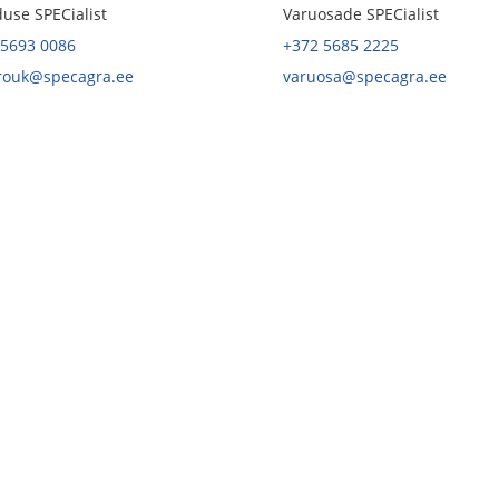
use SPECialist
Varuosade SPECialist
 5693 0086
+372 5685 2225
.rouk@specagra.ee
varuosa@specagra.ee