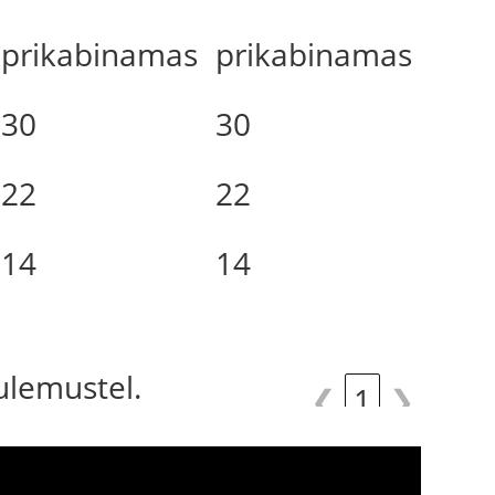
prikabinamas
prikabinamas
30
30
22
22
14
14
tulemustel.
❮
1
❯