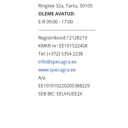
Ringtee 32a, Tartu, 50105
OLEME AVATUD:
E-R 09:00 - 17:00
----------------------------------------
Registrikood:12128219
KMKR nr: EE101522458
Tel: (+372) 5354 2238
info@specagra.ee
www.specagra.ee
A/a
EE101010220205388229
SEB BIC: EEUHUEE2X