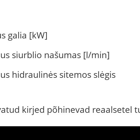
 galia [kW]
s siurblio našumas [l/min]
 hidraulinės sitemos slėgis
uvatud kirjed põhinevad reaalsetel 