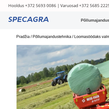
Hooldus
+372 5693 0086
| Varuosad
+372 5685 222
Põllumajandus
Pradžia
/
Põllumajandustehnika
/
Loomasöödaks valm