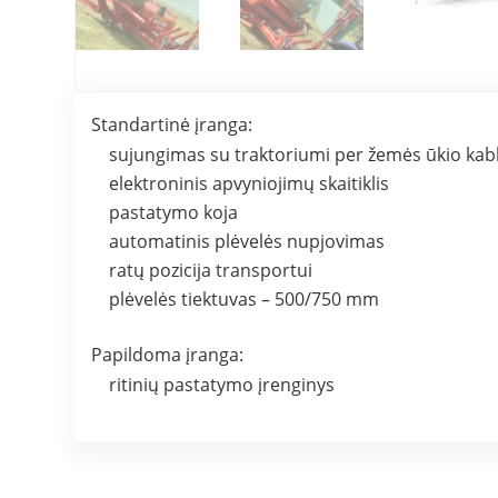
Standartinė įranga:
sujungimas su traktoriumi per žemės ūkio kablį
elektroninis apvyniojimų skaitiklis
pastatymo koja
automatinis plėvelės nupjovimas
ratų pozicija transportui
plėvelės tiektuvas – 500/750 mm
Papildoma įranga:
ritinių pastatymo įrenginys