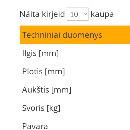
Näita kirjeid
kaupa
Techniniai duomenys
Ilgis [mm]
Plotis [mm]
Aukštis [mm]
Svoris [kg]
Pavara