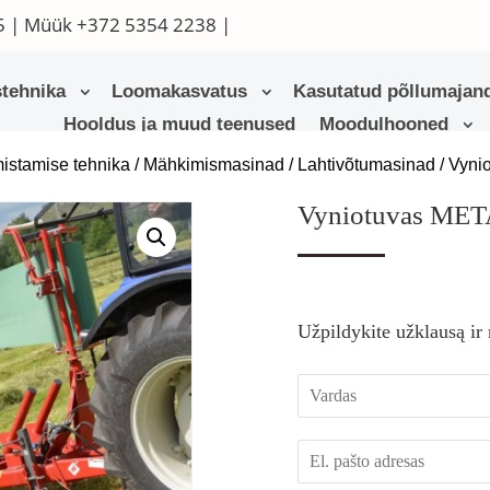
5
| Müük
+372 5354 2238
|
tehnika
Loomakasvatus
Kasutatud põllumajand
Hooldus ja muud teenused
Moodulhooned
istamise tehnika
/
Mähkimismasinad / Lahtivõtumasinad
/ Vyn
Vyniotuvas ME
Užpildykite užklausą ir