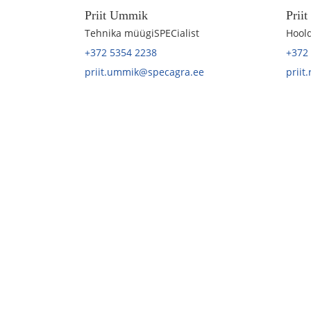
Priit Ummik
Prii
Tehnika müügiSPECialist
Hoold
+372 5354 2238
+372
priit.ummik@specagra.ee
priit