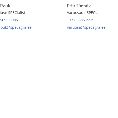
t Rouk
Priit Ummik
use SPECialist
Varuosade SPECialist
 5693 0086
+372 5685 2225
.rouk@specagra.ee
varuosa@specagra.ee