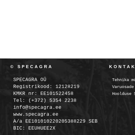
© SPECAGRA
KONTA
SPECAGRA OÜ
Tehnika m
Registrikood: 12128219
Varuosade
KMKR nr: EE101522458
Hoolduse 
Tel: (+372) 5354 2238
info@specagra.ee
www.specagra.ee
A/a EE101010220205388229 SEB
BIC: EEUHUEE2X