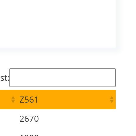
st:
Z561
2670