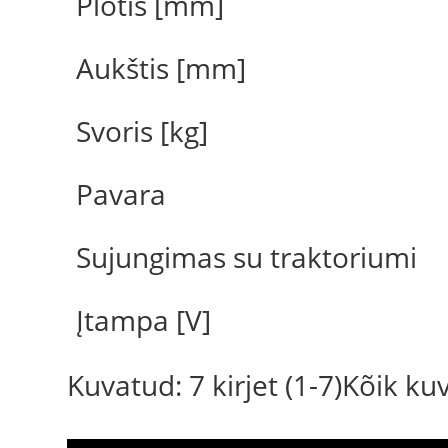
Plotis [mm]
Aukštis [mm]
Svoris [kg]
Pavara
Sujungimas su traktoriumi
Įtampa [V]
Kuvatud: 7 kirjet (1-7)Kõik k