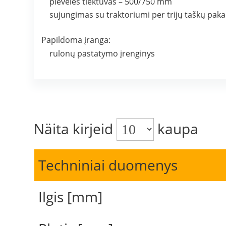
plėvelės tiektuvas – 500/750 mm
sujungimas su traktoriumi per trijų taškų pak
Papildoma įranga:
rulonų pastatymo įrenginys
Näita kirjeid
kaupa
Techniniai duomenys
Ilgis [mm]