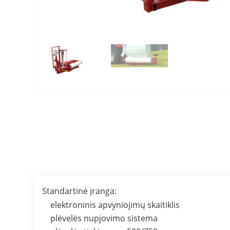
Standartinė įranga:
elektroninis apvyniojimų skaitiklis
plėvelės nupjovimo sistema