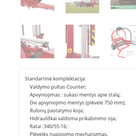
Standartinė komplektacija:
Valdymo pultas Counter;
Apvyniojimas : sukasi mentys apie stalą;
Dvi apvyniojimo mentys (plėvelė 750 mm);
Rulonų pastatymo koja;
Hidrauliškai valdoma prikabinimo sija;
Ratai :340/55-16;
Plėvelės nupjovimo mechanizmas.