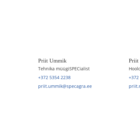
Priit Ummik
Prii
Tehnika müügiSPECialist
Hoold
+372 5354 2238
+372
priit.ummik@specagra.ee
priit