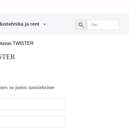
ustehnika ja rent
iotuvas TWISTER
ISTER
 mes su jumis susisieksime