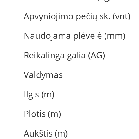
Apvyniojimo pečių sk. (vnt)
Naudojama plėvelė (mm)
Reikalinga galia (AG)
Valdymas
Ilgis (m)
Plotis (m)
Aukštis (m)