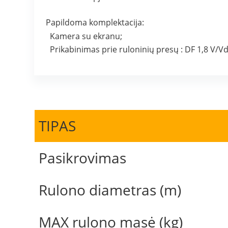
Papildoma komplektacija:
Kamera su ekranu;
Prikabinimas prie ruloninių presų : DF 1,8 V/Vd
TIPAS
Pasikrovimas
Rulono diametras (m)
MAX rulono masė (kg)