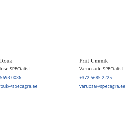
t Rouk
Priit Ummik
use SPECialist
Varuosade SPECialist
 5693 0086
+372 5685 2225
.rouk@specagra.ee
varuosa@specagra.ee