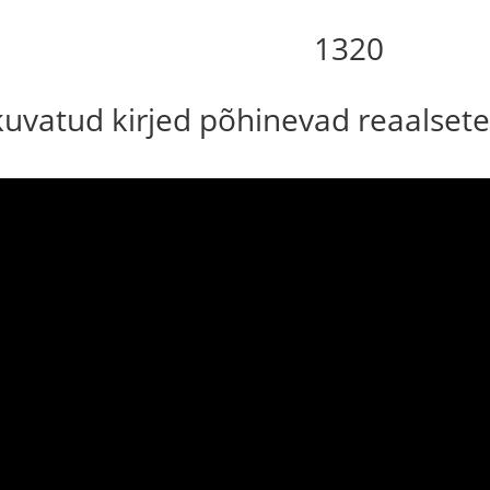
1320
 kuvatud kirjed põhinevad reaalsete