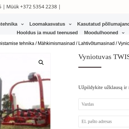
5
| Müük
+372 5354 2238
|
tehnika
Loomakasvatus
Kasutatud põllumajand
Hooldus ja muud teenused
Moodulhooned
istamise tehnika
/
Mähkimismasinad / Lahtivõtumasinad
/ Vyn
Vyniotuvas TW
Užpildykite užklausą ir