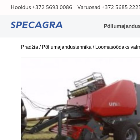
Hooldus
+372 5693 0086
| Varuosad
+372 5685 222
Põllumajandus
Pradžia
/
Põllumajandustehnika
/
Loomasöödaks valm