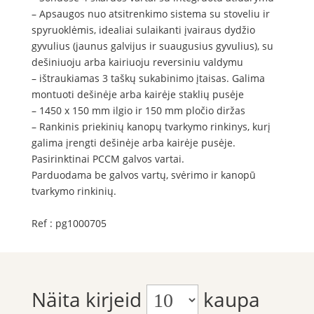
– Apsaugos nuo atsitrenkimo sistema su stoveliu ir
spyruoklėmis, idealiai sulaikanti įvairaus dydžio
gyvulius (jaunus galvijus ir suaugusius gyvulius), su
dešiniuoju arba kairiuoju reversiniu valdymu
– ištraukiamas 3 taškų sukabinimo įtaisas. Galima
montuoti dešinėje arba kairėje staklių pusėje
– 1450 x 150 mm ilgio ir 150 mm pločio diržas
– Rankinis priekinių kanopų tvarkymo rinkinys, kurį
galima įrengti dešinėje arba kairėje pusėje.
Pasirinktinai PCCM galvos vartai.
Parduodama be galvos vartų, svėrimo ir kanopū
tvarkymo rinkinių.
Ref :
pg1000705
Näita kirjeid
kaupa