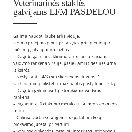
Veterinarinės staklės
galvijams LFM PASDELOU
Galima naudoti lauke arba viduje.
Vidinio praėjimo plotis pritaikytas prie pieninių ir
mėsinių galvijų morfologijos.
– Dvigubi galiniai sėklinimo varteliai su keičiama
valdymo rankena viršuje, pasiekiami iš dešinės arba
iš kairės,
– Neslystantis 4/6 mm skersmens dugnas iš
šachmatinių plokštelių, mažinantis paslydimo riziką,
– Dvigubų galinių vartų ištraukiama valdymo
rankena.
– Pagaminta iš cinkuoto metalo su 60 mm skersmens
rėmu
– Galiniai vartai su angomis užpakalinių kojų
blokavimo juostai pritvirtinti
– Šonuose 4 skardos vartai su integruotu atidarymu