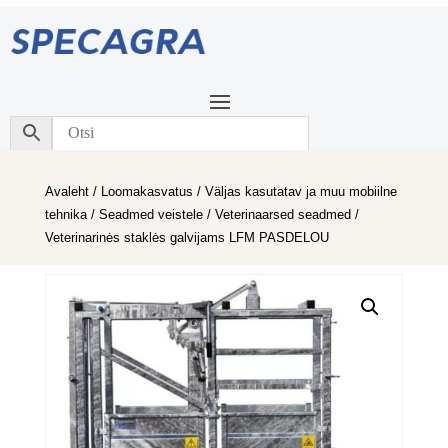
Avaleht
/
Loomakasvatus
/
Väljas kasutatav ja muu mobiilne
tehnika
/
Seadmed veistele
/
Veterinaarsed seadmed
/
Veterinarinės staklės galvijams LFM PASDELOU