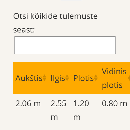
Otsi kõikide tulemuste
seast:
Vidinis
Aukštis
Ilgis
Plotis
plotis
2.06 m
2.55
1.20
0.80 m
m
m