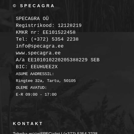
© SPECAGRA
SPECAGRA OÜ
Registrikood: 12128219

KMKR nr: EE101522458
Tel: (+372) 5354 2238

info@specagra.ee

A/a EE101010220205388229 SEB

BIC: EEUHUEE2X
ASUME AADRESSIL:

Ringtee 32a, Tartu, 50105

OLEME AVATUD:

KONTAKT
Tehnika müügiSPECialist | (+372) 5354 2238