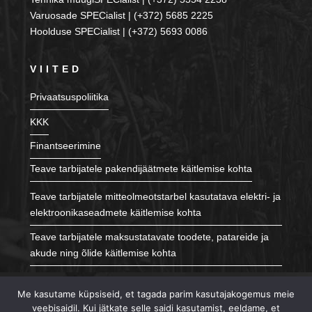
Varuosade SPECialist | (+372) 5685 2225
Hoolduse SPECialist | (+372) 5693 0086
VIITED
Privaatsuspoliitika
KKK
Finantseerimine
Teave tarbijatele pakendijäätmete käitlemise kohta
Teave tarbijatele mitteolmeotstarbel kasutatava elektri- ja
elektroonikaseadmete käitlemise kohta
Teave tarbijatele maksustatavate toodete, patareide ja
akude ning õlide käitlemise kohta
JÄLGI MEID
Me kasutame küpsiseid, et tagada parim kasutajakogemus meie
veebisaidil. Kui jätkate selle saidi kasutamist, eeldame, et