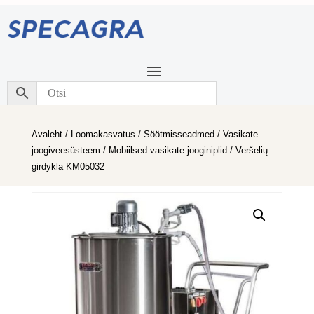
Avaleht
/
Loomakasvatus
/
Söötmisseadmed
/
Vasikate
joogiveesüsteem
/
Mobiilsed vasikate jooginiplid
/ Veršelių
girdykla KM05032