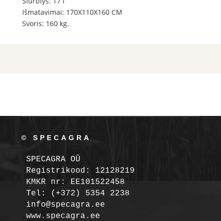
Siurblys: 17 l
Išmatavimai: 170X110X160 CM
Svoris: 160 kg.
© SPECAGRA
SPECAGRA OÜ
Registrikood: 12128219

KMKR nr: EE101522458
Tel: (+372) 5354 2238

info@specagra.ee
