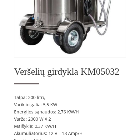
Veršelių girdykla KM05032
Talpa: 200 litrų
Variklio galia: 5,5 KW
Energijos sąnaudos: 2,76 KW/H
Varža: 2000 W X 2
Maišyklė: 0,37 KW/H
Akumuliatorius: 12 V – 18 Amp/H