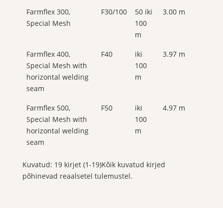
Farmflex 300,
F30/100
50 iki
3.00 m
Special Mesh
100
m
Farmflex 400,
F40
iki
3.97 m
Special Mesh with
100
horizontal welding
m
seam
Farmflex 500,
F50
iki
4.97 m
Special Mesh with
100
horizontal welding
m
seam
Kuvatud: 19 kirjet (1-19)Kõik kuvatud kirjed
põhinevad reaalsetel tulemustel.