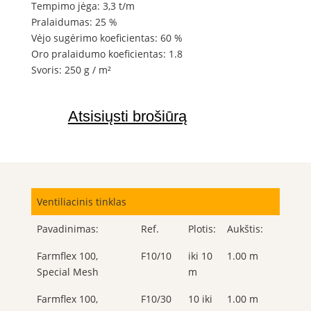
Tempimo jėga: 3,3 t/m
Pralaidumas: 25 %
Vėjo sugėrimo koeficientas: 60 %
Oro pralaidumo koeficientas: 1.8
Svoris: 250 g / m²
Atsisiųsti brošiūrą
Ventiliacinis tinklas
Pavadinimas:
Ref.
Plotis:
Aukštis:
Farmflex 100,
F10/10
iki 10
1.00 m
Special Mesh
m
Farmflex 100,
F10/30
10 iki
1.00 m