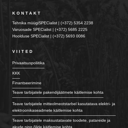
KONTAKT
Tehnika müügiSPECialist | (+372) 5354 2238
Varuosade SPECialist | (+372) 5685 2225
Hoolduse SPECialist | (+372) 5693 0086
VIITED
Privaatsuspoliitika
KKK
Finantseerimine
Teave tarbijatele pakendijäätmete käitlemise kohta
Teave tarbijatele mitteolmeotstarbel kasutatava elektri- ja
elektroonikaseadmete käitlemise kohta
Teave tarbijatele maksustatavate toodete, patareide ja
akude ning õlide käitlemise kohta