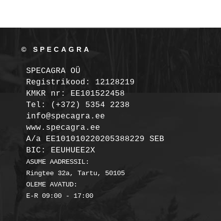
© SPECAGRA
SPECAGRA OÜ
Registrikood: 12128219

KMKR nr: EE101522458
Tel: (+372) 5354 2238

info@specagra.ee

A/a EE101010220205388229 SEB

BIC: EEUHUEE2X
ASUME AADRESSIL:

Ringtee 32a, Tartu, 50105

OLEME AVATUD:
