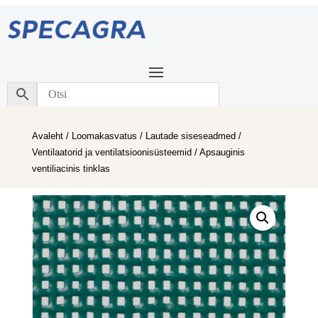
Avaleht
/
Loomakasvatus
/
Lautade siseseadmed
/
Ventilaatorid ja ventilatsioonisüsteemid
/ Apsauginis
ventiliacinis tinklas