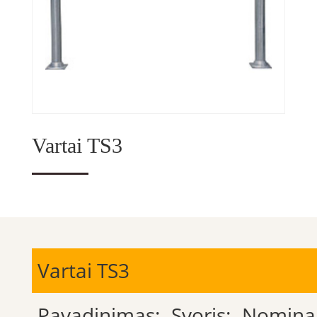
Vartai TS3
Vartai TS3
Pavadinimas:
Svoris:
Nomina