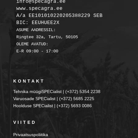
info@specagra.ee

A/a EE101010220205388229 SEB

BIC: EEUHUEE2X
ASUME AADRESSIL:

Ringtee 32a, Tartu, 50105

OLEME AVATUD:

KONTAKT
Tehnika müügiSPECialist | (+372) 5354 2238
Varuosade SPECialist | (+372) 5685 2225
Hoolduse SPECialist | (+372) 5693 0086
VIITED
Privaatsuspoliitika