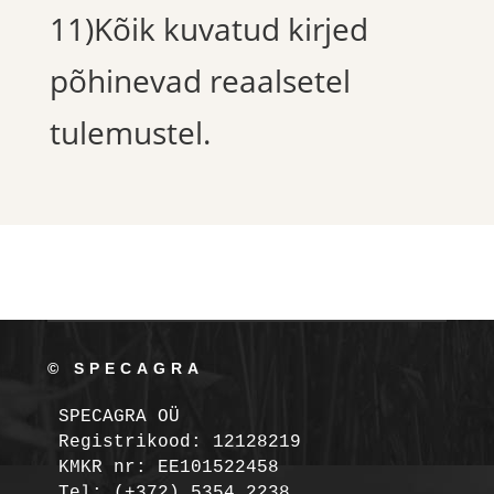
11)Kõik kuvatud kirjed
põhinevad reaalsetel
tulemustel.
© SPECAGRA
SPECAGRA OÜ
Registrikood: 12128219

KMKR nr: EE101522458
Tel: (+372) 5354 2238
