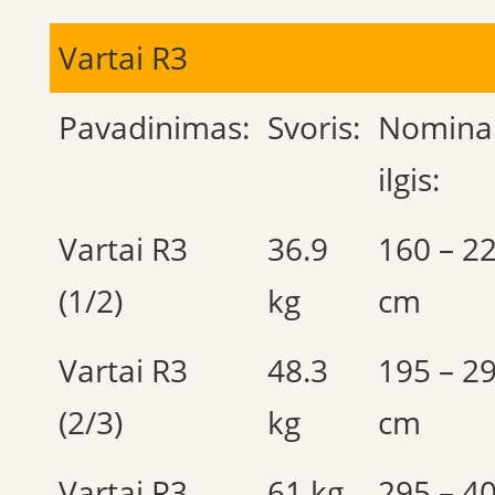
Vartai R3
Pavadinimas:
Svoris:
Nomina
ilgis:
Vartai R3
36.9
160 – 2
(1/2)
kg
cm
Vartai R3
48.3
195 – 2
(2/3)
kg
cm
Vartai R3
61 kg
295 – 4