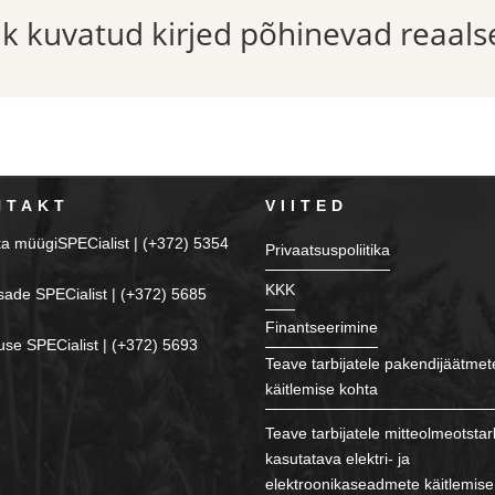
õik kuvatud kirjed põhinevad reaals
NTAKT
VIITED
ka müügiSPECialist | (+372) 5354
Privaatsuspoliitika
KKK
sade SPECialist | (+372) 5685
Finantseerimine
se SPECialist | (+372) 5693
Teave tarbijatele pakendijäätmet
käitlemise kohta
Teave tarbijatele mitteolmeotstar
kasutatava elektri- ja
elektroonikaseadmete käitlemise