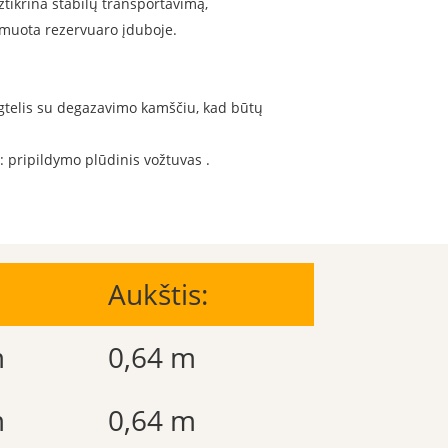
žtikrina stabilų transportavimą,
rmuota rezervuaro įduboje.
angtelis su degazavimo kamščiu, kad būtų
 pripildymo plūdinis vožtuvas .
Aukštis:
m
0,64 m
m
0,64 m