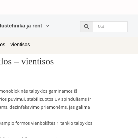
ustehnika ja rent
os – vientisos
los – vientisos
monoblokinės talpyklos gaminamos iš
rios puvimui, stabilizuotos UV spinduliams ir
kliams, dezinfekavimo priemonėms, jas galima
kampio formos vienbokštės 1 tankio talpyklos: