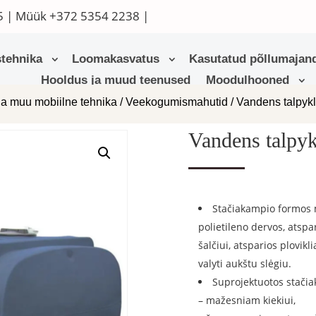
5
| Müük
+372 5354 2238
|
tehnika
Loomakasvatus
Kasutatud põllumajand
Hooldus ja muud teenused
Moodulhooned
ja muu mobiilne tehnika
/
Veekogumismahutid
/ Vandens talpykl
Vandens talpyk
Stačiakampio formos 
polietileno dervos, atspa
šalčiui, atsparios plovi
valyti aukštu slėgiu.
Suprojektuotos stačia
– mažesniam kiekiui,