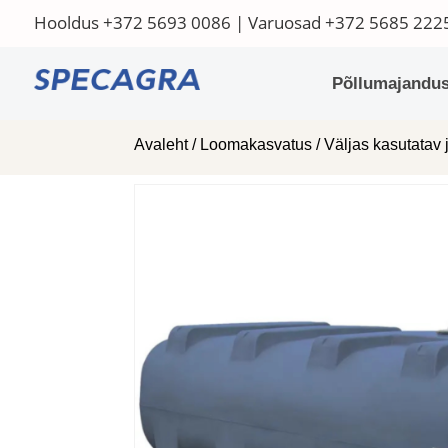
Hooldus
+372 5693 0086
| Varuosad
+372 5685 222
Põllumajandus
Avaleht
/
Loomakasvatus
/
Väljas kasutatav 