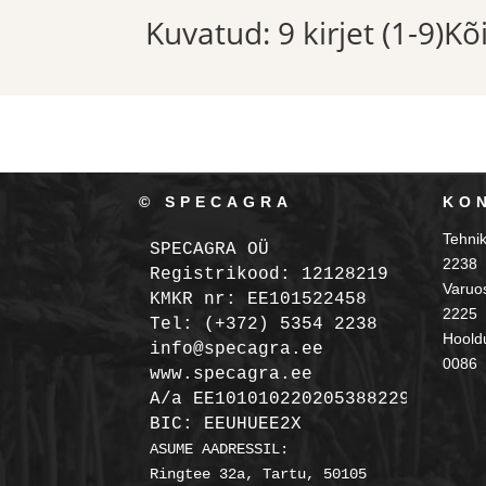
Kuvatud: 9 kirjet (1-9)K
© SPECAGRA
KO
Tehni
SPECAGRA OÜ
2238
Registrikood: 12128219

Varuo
KMKR nr: EE101522458
2225
Tel: (+372) 5354 2238

Hooldu
info@specagra.ee

0086
A/a EE101010220205388229 SEB

BIC: EEUHUEE2X
ASUME AADRESSIL:

Ringtee 32a, Tartu, 50105
