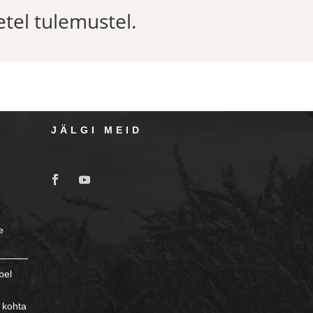
etel tulemustel.
JÄLGI MEID
e
bel
 kohta