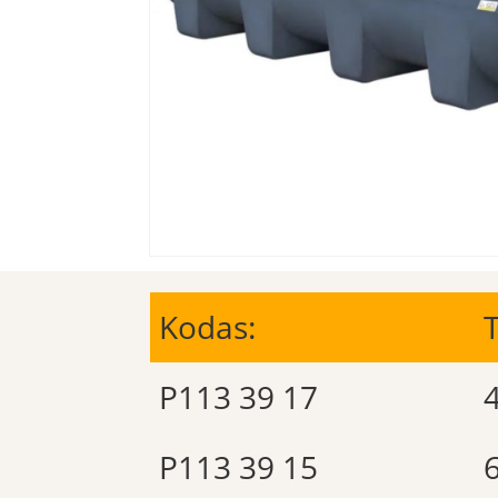
Kodas:
T
P113 39 17
P113 39 15