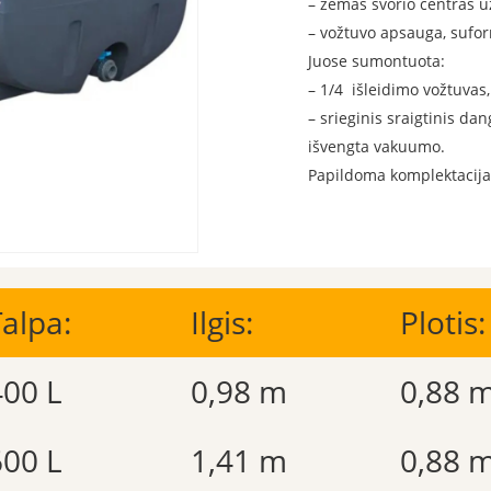
– žemas svorio centras u
– vožtuvo apsauga, sufo
Juose sumontuota:
– 1/4 išleidimo vožtuvas,
– srieginis sraigtinis d
išvengta vakuumo.
Papildoma komplektacija:
alpa:
Ilgis:
Plotis:
400 L
0,98 m
0,88 
600 L
1,41 m
0,88 