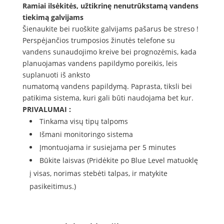
Ramiai ilsėkitės, užtikrinę nenutrūkstamą vandens
tiekimą galvijams
Šienaukite bei ruoškite galvijams pašarus be streso !
Perspėjančios trumposios žinutės telefone su
vandens sunaudojimo kreive bei prognozėmis, kada
planuojamas vandens papildymo poreikis, leis
suplanuoti iš anksto
numatomą vandens papildymą. Paprasta, tiksli bei
patikima sistema, kuri gali būti naudojama bet kur.
PRIVALUMAI :
Tinkama visų tipų talpoms
Išmani monitoringo sistema
Įmontuojama ir susiejama per 5 minutes
Būkite laisvas (Pridėkite po Blue Level matuoklę
į visas, norimas stebėti talpas, ir matykite
pasikeitimus.)