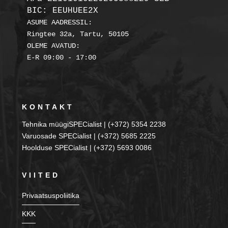
BIC: EEUHUEE2X
ASUME AADRESSIL:

Ringtee 32a, Tartu, 50105

OLEME AVATUD:

KONTAKT
Tehnika müügiSPECialist | (+372) 5354 2238
Varuosade SPECialist | (+372) 5685 2225
Hoolduse SPECialist | (+372) 5693 0086
VIITED
Privaatsuspoliitika
KKK