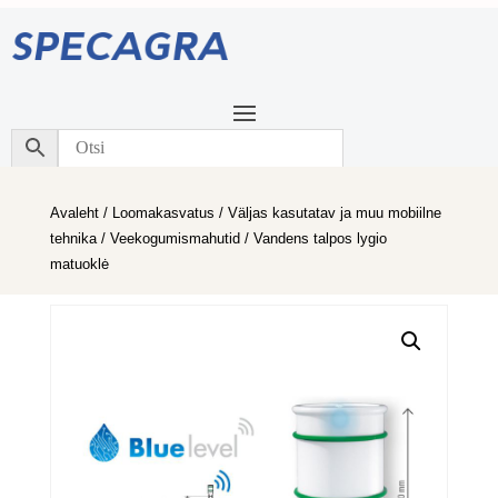
Avaleht
/
Loomakasvatus
/
Väljas kasutatav ja muu mobiilne
tehnika
/
Veekogumismahutid
/ Vandens talpos lygio
matuoklė