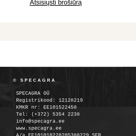
Atsisiųsti brošiūrą
© SPECAGRA
SPECAGRA OÜ
Registrikood: 12128219

KMKR nr: EE101522458
Tel: (+372) 5354 2238

info@specagra.ee

A/a EE101010220205388229 SEB
