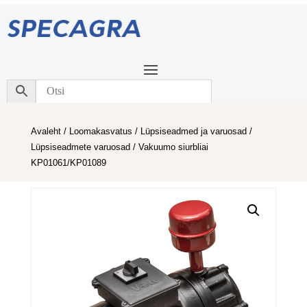
Avaleht
/
Loomakasvatus
/
Lüpsiseadmed ja varuosad
/
Lüpsiseadmete varuosad
/ Vakuumo siurbliai
KP01061/KP01089