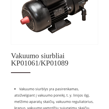
Vakuumo siurbliai
KP01061/KP01089
Vakuumo siurblys yra pasirenkamas,
atsižvelgiant į vakuumo poreikį, t. y. linijos ilgį,
melžimo aparatų skaičių, vakuumo reguliatorius,
kranus, vakuumo vamzdžių sujungimų skaičių.