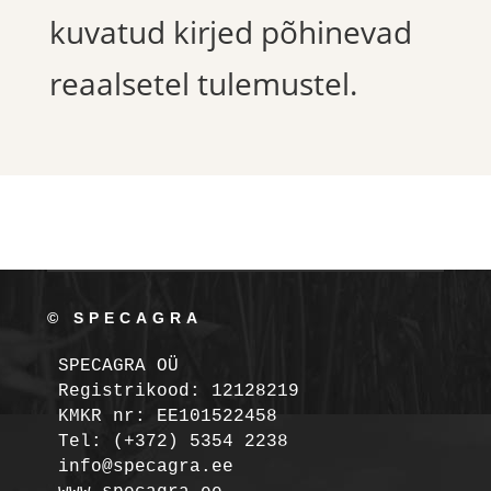
kuvatud kirjed põhinevad
reaalsetel tulemustel.
© SPECAGRA
SPECAGRA OÜ
Registrikood: 12128219

KMKR nr: EE101522458
Tel: (+372) 5354 2238

info@specagra.ee
