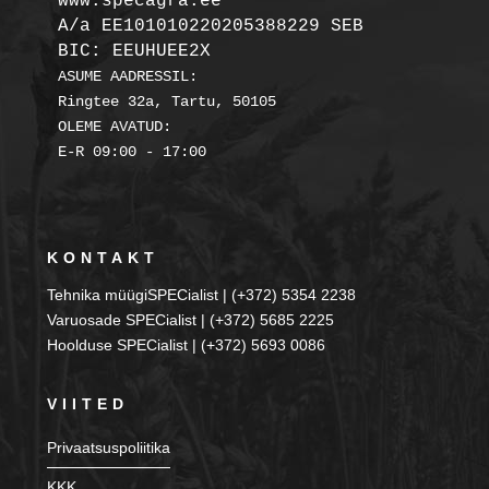
A/a EE101010220205388229 SEB

BIC: EEUHUEE2X
ASUME AADRESSIL:

Ringtee 32a, Tartu, 50105

OLEME AVATUD:

KONTAKT
Tehnika müügiSPECialist | (+372) 5354 2238
Varuosade SPECialist | (+372) 5685 2225
Hoolduse SPECialist | (+372) 5693 0086
VIITED
Privaatsuspoliitika
KKK