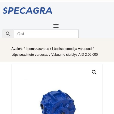
Avaleht
/
Loomakasvatus
/
Lüpsiseadmed ja varuosad
/
Lüpsiseadmete varuosad
/ Vakuumo siurblys AID 2.09.000