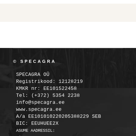
© SPECAGRA
SPECAGRA OÜ
Registrikood: 12128219

KMKR nr: EE101522458
Tel: (+372) 5354 2238

info@specagra.ee

A/a EE101010220205388229 SEB

BIC: EEUHUEE2X
ASUME AADRESSIL:
