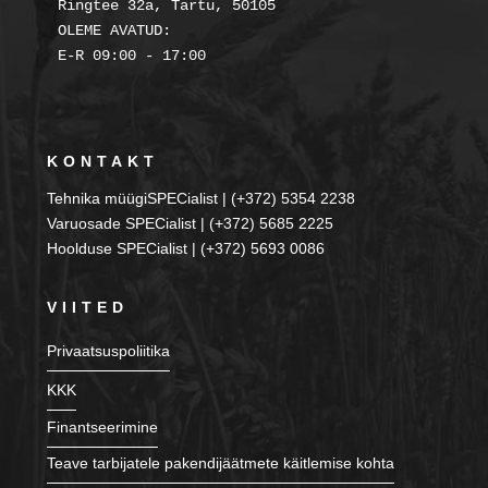
Ringtee 32a, Tartu, 50105

OLEME AVATUD:

KONTAKT
Tehnika müügiSPECialist | (+372) 5354 2238
Varuosade SPECialist | (+372) 5685 2225
Hoolduse SPECialist | (+372) 5693 0086
VIITED
Privaatsuspoliitika
KKK
Finantseerimine
Teave tarbijatele pakendijäätmete käitlemise kohta