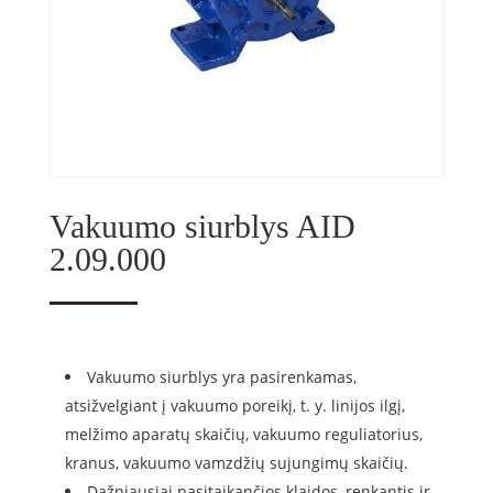
Vakuumo siurblys AID
2.09.000
Vakuumo siurblys yra pasirenkamas,
atsižvelgiant į vakuumo poreikį, t. y. linijos ilgį,
melžimo aparatų skaičių, vakuumo reguliatorius,
kranus, vakuumo vamzdžių sujungimų skaičių.
Dažniausiai pasitaikančios klaidos, renkantis ir