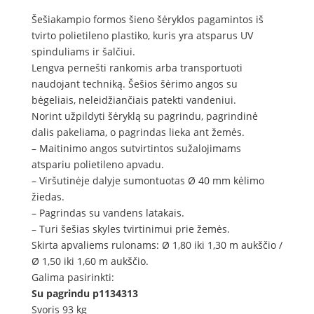
Šešiakampio formos šieno šėryklos pagamintos iš
tvirto polietileno plastiko, kuris yra atsparus UV
spinduliams ir šalčiui.
Lengva pernešti rankomis arba transportuoti
naudojant techniką. Šešios šėrimo angos su
bėgeliais, neleidžiančiais patekti vandeniui.
Norint užpildyti šėryklą su pagrindu, pagrindinė
dalis pakeliama, o pagrindas lieka ant žemės.
– Maitinimo angos sutvirtintos sužalojimams
atspariu polietileno apvadu.
– Viršutinėje dalyje sumontuotas Ø 40 mm kėlimo
žiedas.
– Pagrindas su vandens latakais.
– Turi šešias skyles tvirtinimui prie žemės.
Skirta apvaliems rulonams: Ø 1,80 iki 1,30 m aukščio /
Ø 1,50 iki 1,60 m aukščio.
Galima pasirinkti:
Su pagrindu
p1134313
Svoris 93 kg