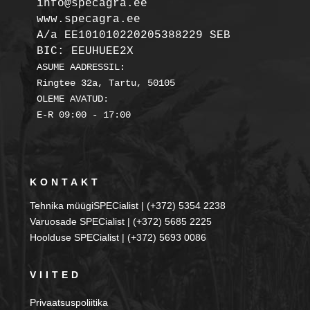
info@specagra.ee

A/a EE101010220205388229 SEB

BIC: EEUHUEE2X
ASUME AADRESSIL:

Ringtee 32a, Tartu, 50105

OLEME AVATUD:

KONTAKT
Tehnika müügiSPECialist | (+372) 5354 2238
Varuosade SPECialist | (+372) 5685 2225
Hoolduse SPECialist | (+372) 5693 0086
VIITED
Privaatsuspoliitika