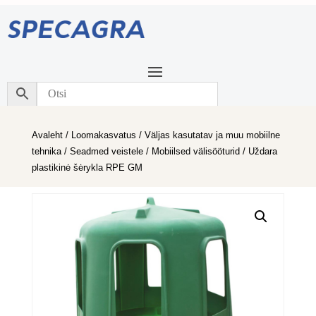
Avaleht
/
Loomakasvatus
/
Väljas kasutatav ja muu mobiilne
tehnika
/
Seadmed veistele
/
Mobiilsed välisööturid
/ Uždara
plastikinė šėrykla RPE GM