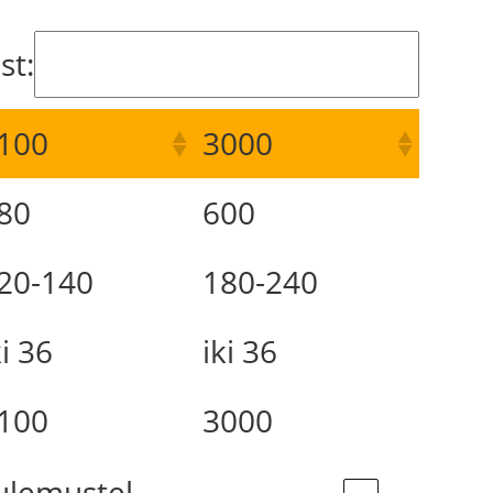
st:
100
3000
80
600
20-140
180-240
ki 36
iki 36
100
3000
tulemustel.