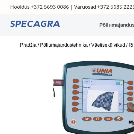
Hooldus
+372 5693 0086
| Varuosad
+372 5685 222
Põllumajandus
Pradžia
/
Põllumajandustehnika
/
Väetisekülvikud
/
Ri