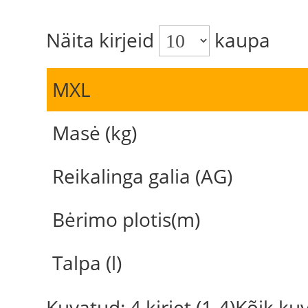
Näita kirjeid
kaupa
MXL
Masė (kg)
Reikalinga galia (AG)
Bėrimo plotis(m)
Talpa (l)
Kuvatud: 4 kirjet (1-4)Kõik k