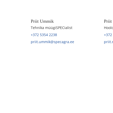
Priit Ummik
Prii
Tehnika müügiSPECialist
Hoold
+372 5354 2238
+372
priit.ummik@specagra.ee
priit