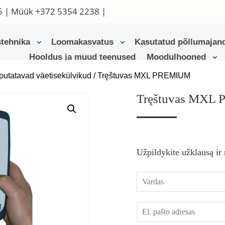
5
| Müük
+372 5354 2238
|
tehnika
Loomakasvatus
Kasutatud põllumajand
Hooldus ja muud teenused
Moodulhooned
putatavad väetisekülvikud
/ Tręštuvas MXL PREMIUM
Tręštuvas MXL
Užpildykite užklausą ir