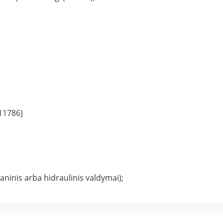
-11786)
ninis arba hidraulinis valdymai);