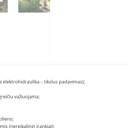
 elektrohidraulika – tikslus padavimas);
reičiu važiuojama;
plieno;
s (nereikalingi įrankiai);