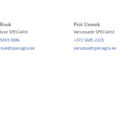
t Rouk
Priit Ummik
use SPECialist
Varuosade SPECialist
 5693 0086
+372 5685 2225
.rouk@specagra.ee
varuosa@specagra.ee