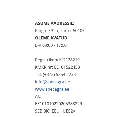
ASUME AADRESSIL:
Ringtee 32a, Tartu, 50105
OLEME AVATUD:
E-R 09:00 - 17:00
----------------------------------------
Registrikood:12128219
KMKR nr: EE101522458
Tel: (+372) 5354 2238
info@specagra.ee
www.specagra.ee
A/a
EE101010220205388229
SEB BIC: EEUHUEE2X