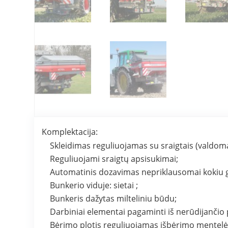
Komplektacija:
Skleidimas reguliuojamas su sraigtais (valdoma
Reguliuojami sraigtų apsisukimai;
Automatinis dozavimas nepriklausomai kokiu g
Bunkerio viduje: sietai ;
Bunkeris dažytas milteliniu būdu;
Darbiniai elementai pagaminti iš nerūdijančio 
Bėrimo plotis reguliuojamas išbėrimo mentelėmi