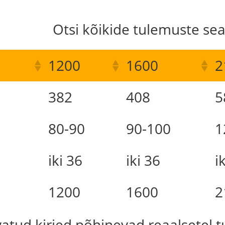
Otsi kõikide tulemuste sea
1200
1600
2
382
408
5
80-90
90-100
1
iki 36
iki 36
i
1200
1600
2
uvatud kirjed põhinevad reaalsetel 