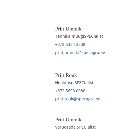
Priit Ummik
Tehnika müügiSPECialist
+372 5354 2238
priit.ummik@specagra.ee
Priit Rouk
Hoolduse SPECialist
+372 5693 0086
priit.rouk@specagra.ee
Priit Ummik
Varuosade SPECialist