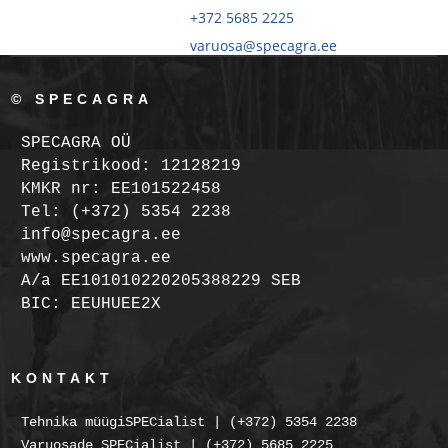
+372 5685 2225
varuosa@specagra.ee
© SPECAGRA
SPECAGRA OÜ
Registrikood: 12128219
KMKR nr: EE101522458
Tel: (+372) 5354 2238
info@specagra.ee
www.specagra.ee
A/a EE101010220205388229 SEB
BIC: EEUHUEE2X
KONTAKT
Tehnika müügiSPECialist | (+372) 5354 2238
Varuosade SPECialist | (+372) 5685 2225