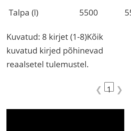
Talpa (l)
5500
5
Kuvatud: 8 kirjet (1-8)Kõik
kuvatud kirjed põhinevad
reaalsetel tulemustel.
❮
1
❯