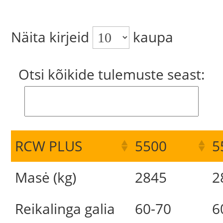
Näita kirjeid
kaupa
Otsi kõikide tulemuste seast:
RCW PLUS
5500
5
Masė (kg)
2845
2
Reikalinga galia
60-70
6