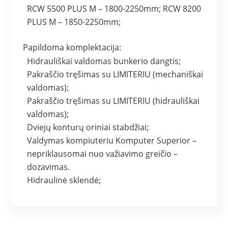
RCW 5500 PLUS M – 1800-2250mm; RCW 8200
PLUS M – 1850-2250mm;
Papildoma komplektacija:
Hidrauliškai valdomas bunkerio dangtis;
Pakraščio tręšimas su LIMITERIU (mechaniškai
valdomas);
Pakraščio tręšimas su LIMITERIU (hidrauliškai
valdomas);
Dviejų konturų oriniai stabdžiai;
Valdymas kompiuteriu Komputer Superior –
nepriklausomai nuo važiavimo greičio –
dozavimas.
Hidraulinė sklendė;