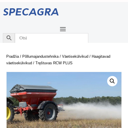
Pradžia
/
Põllumajandustehnika
/
Väetisekülvikud
/
Haagitavad
väetisekülvikud
/ Tręštuvas RCW PLUS