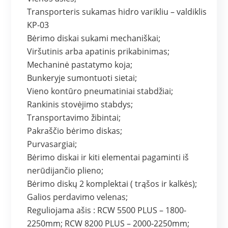
Transporteris sukamas hidro varikliu – valdiklis
KP-03
Bėrimo diskai sukami mechaniškai;
Viršutinis arba apatinis prikabinimas;
Mechaninė pastatymo koja;
Bunkeryje sumontuoti sietai;
Vieno kontūro pneumatiniai stabdžiai;
Rankinis stovėjimo stabdys;
Transportavimo žibintai;
Pakraščio bėrimo diskas;
Purvasargiai;
Bėrimo diskai ir kiti elementai pagaminti iš
nerūdijančio plieno;
Bėrimo diskų 2 komplektai ( trąšos ir kalkės);
Galios perdavimo velenas;
Reguliojama ašis : RCW 5500 PLUS – 1800-
2250mm; RCW 8200 PLUS – 2000-2250mm;