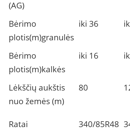
(AG)
Bėrimo
iki 36
i
plotis(m)granulės
Bėrimo
iki 16
i
plotis(m)kalkės
Lėkščių aukštis
80
1
nuo žemės (m)
Ratai
340/85R48
3