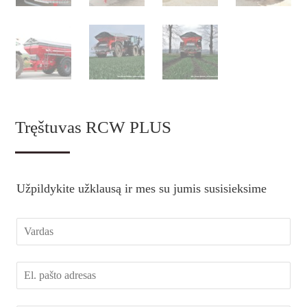
Tręštuvas RCW PLUS
Užpildykite užklausą ir mes su jumis susisieksime