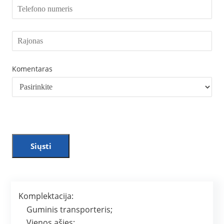
Komentaras
Siųsti
Komplektacija:
Guminis transporteris;
Vienos ašies;