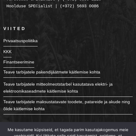
Hoolduse SPECialist | (+372) 5693 0086
VIITED
Privaatsuspoliitika
KKK
Finantseerimine
Teave tarbijatele pakendijäätmete käitlemise kohta
Teave tarbijatele mitteolmeotstarbel kasutatava elektri- ja
elektroonikaseadmete käitlemise kohta
Teave tarbijatele maksustatavate toodete, patareide ja akude ning
õlide käitlemise kohta
JÄLGI MEID
Me kasutame küpsiseid, et tagada parim kasutajakogemus meie
veebisaidil. Kui jätkate selle saidi kasutamist, eeldame, et