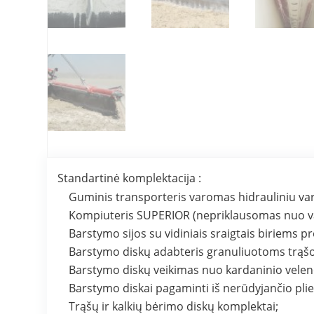
Standartinė komplektacija :
Guminis transporteris varomas hidrauliniu vari
Kompiuteris SUPERIOR (nepriklausomas nuo va
Barstymo sijos su vidiniais sraigtais biriems 
Barstymo diskų adabteris granuliuotoms trąš
Barstymo diskų veikimas nuo kardaninio velen
Barstymo diskai pagaminti iš nerūdyjančio pli
Trąšų ir kalkių bėrimo diskų komplektai;