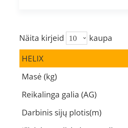
Näita kirjeid
kaupa
HELIX
Masė (kg)
Reikalinga galia (AG)
Darbinis sijų plotis(m)