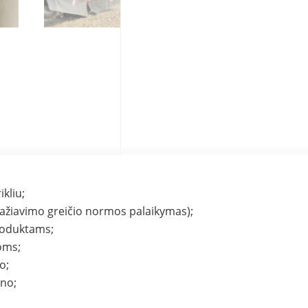
kliu;
žiavimo greičio normos palaikymas);
produktams;
oms;
o;
eno;