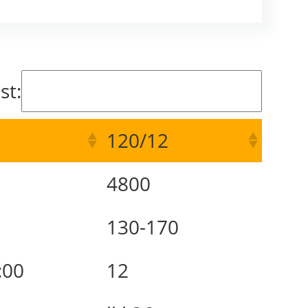
st:
120/12
4800
130-170
:00
12