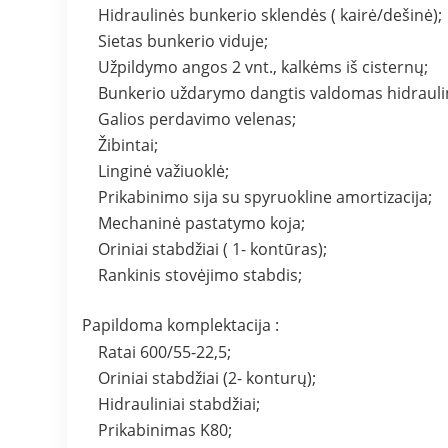
Hidraulinės bunkerio sklendės ( kairė/dešinė);
Sietas bunkerio viduje;
Užpildymo angos 2 vnt., kalkėms iš cisternų;
Bunkerio uždarymo dangtis valdomas hidrauli
Galios perdavimo velenas;
Žibintai;
Linginė važiuoklė;
Prikabinimo sija su spyruokline amortizacija;
Mechaninė pastatymo koja;
Oriniai stabdžiai ( 1- kontūras);
Rankinis stovėjimo stabdis;
Papildoma komplektacija :
Ratai 600/55-22,5;
Oriniai stabdžiai (2- konturų);
Hidrauliniai stabdžiai;
Prikabinimas K80;