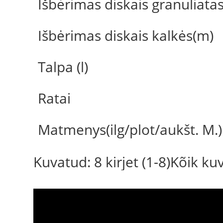
Išbėrimas diskais granuliata
Išbėrimas diskais kalkės(m)
Talpa (l)
Ratai
Matmenys(ilg/plot/aukšt. M.)
Kuvatud: 8 kirjet (1-8)Kõik k