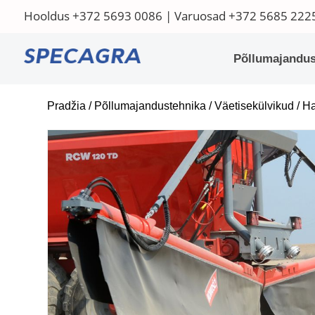
Hooldus
+372 5693 0086
| Varuosad
+372 5685 222
Põllumajandus
Pradžia
/
Põllumajandustehnika
/
Väetisekülvikud
/
Ha