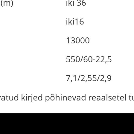
s(m)
iki 36
iki16
13000
550/60-22,5
7,1/2,55/2,9
uvatud kirjed põhinevad reaalsetel 