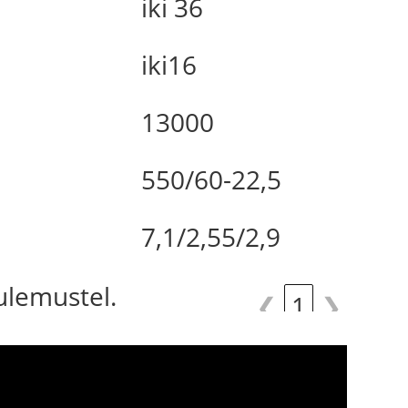
iki 36
iki16
13000
550/60-22,5
7,1/2,55/2,9
tulemustel.
❮
1
❯