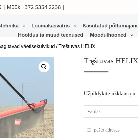
5
| Müük
+372 5354 2238
|
tehnika
Loomakasvatus
Kasutatud põllumajand
Hooldus ja muud teenused
Moodulhooned
agitavad väetisekülvikud
/ Tręštuvas HELIX
Tręštuvas HELI
Užpildykite užklausą ir