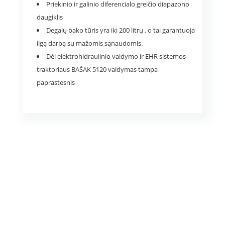
Priekinio ir galinio diferencialo greičio diapazono
daugiklis
Degalų bako tūris yra iki 200 litrų , o tai garantuoja
ilgą darbą su mažomis sąnaudomis.
Dėl elektrohidraulinio valdymo ir EHR sistemos
traktoriaus BAŠAK 5120 valdymas tampa
paprastesnis