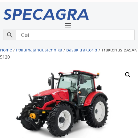
Home
/
Põllumajandustehnika
/
Basak traktorid
/ Traktorius BASAK
5120