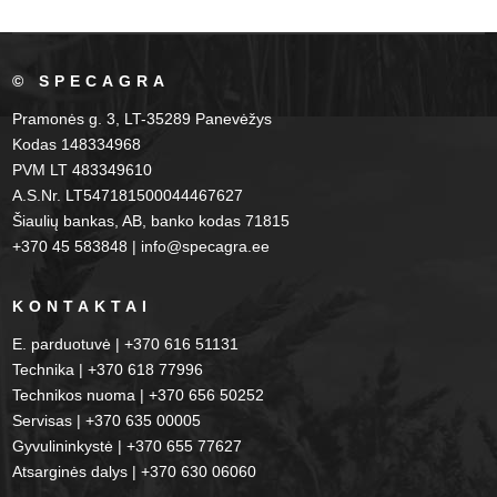
© SPECAGRA
Pramonės g. 3, LT-35289 Panevėžys
Kodas 148334968
PVM LT 483349610
A.S.Nr. LT547181500044467627
Šiaulių bankas, AB, banko kodas 71815
+370 45 583848 | info@specagra.ee
KONTAKTAI
E. parduotuvė | +370 616 51131
Technika | +370 618 77996
Technikos nuoma | +370 656 50252
Servisas | +370 635 00005
Gyvulininkystė | +370 655 77627
Atsarginės dalys | +370 630 06060