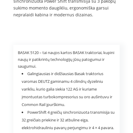
sinchronizuota Power Shift transmisija su 3 pakopų
sukimo momento daugikliu, ergonomiška garsui
nepralaidi kabina ir modernus dizainas.
BASAK 5120 – tai naujos kartos BASAK traktoriai, kupini
naujų ir patikrintų technologijų jūsų patogumui ir
saugumui.
Galingiausias ir didžiausias Basak traktorius
varomas DEUTZ gaminamu 4 cilindrų dyzeliniu
varikliu, kurio galia siekia 122 AG ir kuriame
įmontuotas turbokompresorius su oro aušintuvu ir
Common Rail įpurškimu.
PowerShift 4 greičių sinchronizuota transmisija su
32 greičiais priekine ir 32 atbuline eiga,
elektrohidrauliniu pavarų perjungimu ir 4 × 4 pavara.