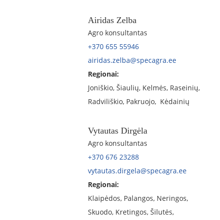
Airidas Zelba
Agro konsultantas
+370 655 55946
airidas.zelba@specagra.ee
Regionai:
Joniškio, Šiaulių, Kelmės, Raseinių,
Radviliškio, Pakruojo, Kėdainių
Vytautas Dirgėla
Agro konsultantas
+370 676 23288
vytautas.dirgela@specagra.ee
Regionai:
Klaipėdos, Palangos, Neringos,
Skuodo, Kretingos, Šilutės,