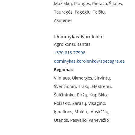
Mažeikių, Plungės, Rietavo, Šilalės,
Tauragės, Pagėgių, Telšių,
Akmenės
Dominykas Korolenko
Agro konsultantas
+370 618 77996
dominykas.korolenko@specagra.ee
Regionai:
Vilniaus, Ukmergės, Širvintų,
Švenčionių, Trakų, Elektrėnų,
Šalčininkų, Biržų, Kupiškio,
Rokiškio, Zarasų, Visagino,
Ignalinos, Molėtų, Anykščių,
Utenos, Pasvalio, Panevėžio