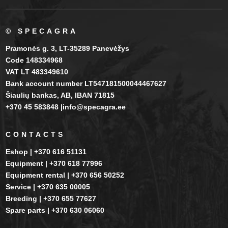
© SPECAGRA
Pramonės g. 3, LT-35289 Panevėžys
Code 148334968
VAT LT 483349610
Bank account number LT547181500044467627
Šiaulių bankas, AB, IBAN 71815
+370 45 583848 |info@specagra.ee
CONTACTS
Eshop | +370 616 51131
Equipment | +370 618 77996
Equipment rental | +370 656 50252
Service | +370 635 00005
Breeding | +370 655 77627
Spare parts |
+370
630 06060