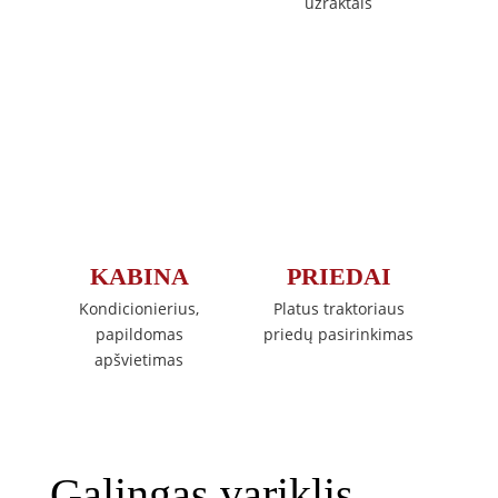
užraktais
KABINA
PRIEDAI
Kondicionierius,
Platus traktoriaus
papildomas
priedų pasirinkimas
apšvietimas
Galingas variklis