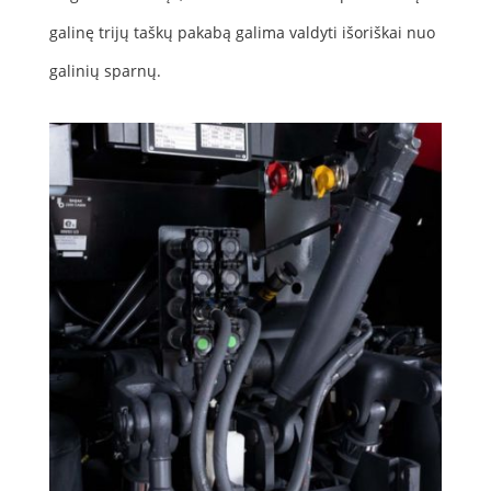
galinę trijų taškų pakabą galima valdyti išoriškai nuo
galinių sparnų.