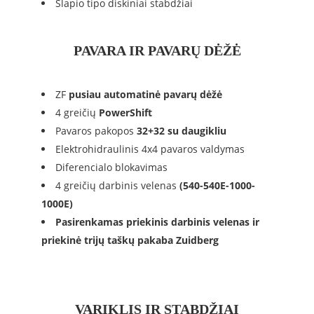
Šlapio tipo diskiniai stabdžiai
PAVARA IR PAVARŲ DĖŽĖ
ZF
pusiau
automatinė pavarų dėžė
4 greičių
PowerShift
Pavaros pakopos
32+32 su daugikliu
Elektrohidraulinis 4x4 pavaros valdymas
Diferencialo blokavimas
4 greičių darbinis velenas
(540-540E-1000-
1000E)
Pasirenkamas priekinis darbinis velenas ir
priekinė trijų taškų pakaba Zuidberg
VARIKLIS IR STABDŽIAI