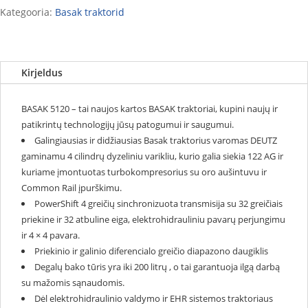
Kategooria:
Basak traktorid
Kirjeldus
BASAK 5120 – tai naujos kartos BASAK traktoriai, kupini naujų ir
patikrintų technologijų jūsų patogumui ir saugumui.
Galingiausias ir didžiausias Basak traktorius varomas DEUTZ
gaminamu 4 cilindrų dyzeliniu varikliu, kurio galia siekia 122 AG ir
kuriame įmontuotas turbokompresorius su oro aušintuvu ir
Common Rail įpurškimu.
PowerShift 4 greičių sinchronizuota transmisija su 32 greičiais
priekine ir 32 atbuline eiga, elektrohidrauliniu pavarų perjungimu
ir 4 × 4 pavara.
Priekinio ir galinio diferencialo greičio diapazono daugiklis
Degalų bako tūris yra iki 200 litrų , o tai garantuoja ilgą darbą
su mažomis sąnaudomis.
Dėl elektrohidraulinio valdymo ir EHR sistemos traktoriaus