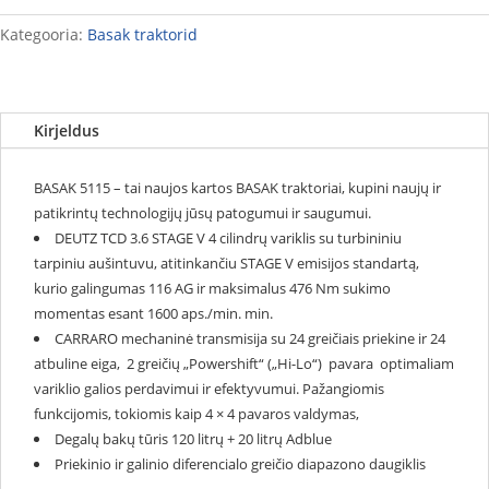
Kategooria:
Basak traktorid
Kirjeldus
BASAK 5115 – tai naujos kartos BASAK traktoriai, kupini naujų ir
patikrintų technologijų jūsų patogumui ir saugumui.
DEUTZ TCD 3.6 STAGE V 4 cilindrų variklis su turbininiu
tarpiniu aušintuvu, atitinkančiu STAGE V emisijos standartą,
kurio galingumas 116 AG ir maksimalus 476 Nm sukimo
momentas esant 1600 aps./min. min.
CARRARO mechaninė transmisija su 24 greičiais priekine ir 24
atbuline eiga, 2 greičių „Powershift“ („Hi-Lo“) pavara optimaliam
variklio galios perdavimui ir efektyvumui. Pažangiomis
funkcijomis, tokiomis kaip 4 × 4 pavaros valdymas,
Degalų bakų tūris 120 litrų + 20 litrų Adblue
Priekinio ir galinio diferencialo greičio diapazono daugiklis