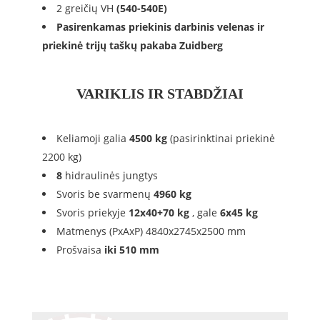
2 greičių VH
(540-540E)
Pasirenkamas priekinis darbinis velenas ir
priekinė trijų taškų pakaba Zuidberg
VARIKLIS IR STABDŽIAI
Keliamoji galia
4
500 kg
(pasirinktinai priekinė
2200 kg)
8
hidraulinės jungtys
Svoris be svarmenų
496
0
kg
Svoris priekyje
12x40+70 kg
, gale
6
x45 kg
Matmenys (PxAxP) 4840x2745x2500 mm
Prošvaisa
iki 510 mm