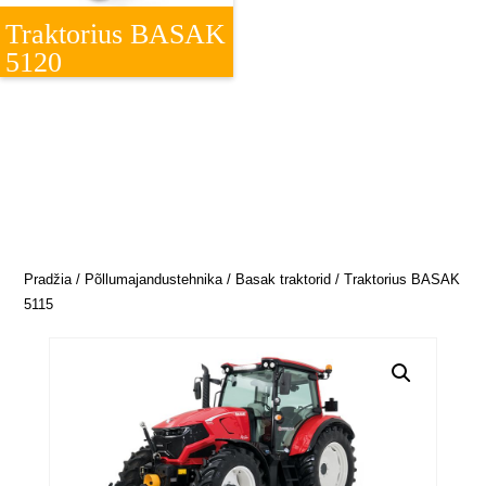
Traktorius BASAK
5120
Pradžia
/
Põllumajandustehnika
/
Basak traktorid
/ Traktorius BASAK
5115