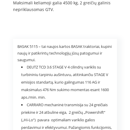
Maksimali keliamoji galia 4500 kg, 2 greičių galinis
nepriklausomas GTV.
BASAK 5115 – tai naujos kartos BASAK traktoriai, kupini
naujų ir patikrintų technologijų jūsų patogumui ir
saugumui.
DEUTZ TCD 3.6 STAGE V 4 cilindrų variklis su
turbininiu tarpiniu aušintuvu, atitinkančiu STAGE V
emisijos standartą, kurio galingumas 116 AG ir
maksimalus 476 Nm sukimo momentas esant 1600
aps./min. min.
CARRARO mechaninė transmisija su 24 greičiais
priekine ir 24 atbuline eiga, 2 greičių „Powershift“
(„Hi-Lo“) pavara optimaliam variklio galios
perdavimui ir efektyvumui. Pažangiomis funkcijomis,