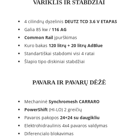
VARIKLIS IR STABDŽIAI
4 cilindrų dyzelinis
DEUTZ TCD 3.6 V ETAPAS
Galia 85 kw /
116 AG
Common Rail
įpurškimas
Kuro bakas
120 litrų + 20 litrų AdBlue
Standartiškai stabdomi visi 4 ratai
Šlapio tipo diskiniai stabdžiai
PAVARA IR PAVARŲ DĖŽĖ
Mechaninė
Synchromesh CARRARO
PowerShift
(HI-LO) 2 greičių
Pavaros pakopos
24+24 su daugikliu
Elektrohidraulinis 4x4 pavaros valdymas
Diferencialo blokavimas