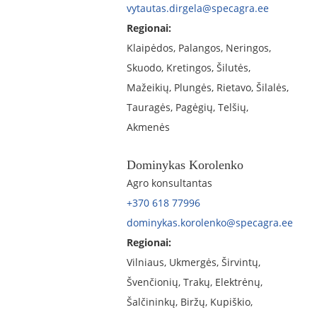
vytautas.dirgela@specagra.ee
Regionai:
Klaipėdos, Palangos, Neringos,
Skuodo, Kretingos, Šilutės,
Mažeikių, Plungės, Rietavo, Šilalės,
Tauragės, Pagėgių, Telšių,
Akmenės
Dominykas Korolenko
Agro konsultantas
+370 618 77996
dominykas.korolenko@specagra.ee
Regionai:
Vilniaus, Ukmergės, Širvintų,
Švenčionių, Trakų, Elektrėnų,
Šalčininkų, Biržų, Kupiškio,