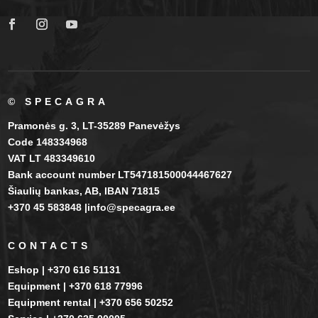
© SPECAGRA
Pramonės g. 3, LT-35289 Panevėžys
Code 148334968
VAT LT 483349610
Bank account number LT547181500044467627
Šiaulių bankas, AB, IBAN 71815
+370 45 583848 |info@specagra.ee
CONTACTS
Eshop | +370 616 51131
Equipment | +370 618 77996
Equipment rental | +370 656 50252