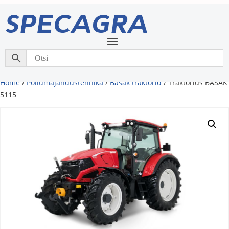
Home
/
Põllumajandustehnika
/
Basak traktorid
/ Traktorius BASAK
5115