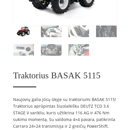
Traktorius BASAK 5115
Naujovių galia jūsų ūkyje su traktoriumi BASAK 5115!
Traktorius aprūpintas šiuolaikišku DEUTZ TCD 3.6
STAGE V varikliu, kuris užtikrina 116 AG ir 476 Nm
sukimo momentą. Su valdoma 4×4 pavara, patikrinta
Carraro 24+24 transmisija ir 2 greičių PowerShift.