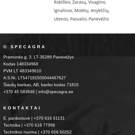
Rokiškio, Zarasų, Visagino,
Ignalinos, Molėtų, Anykščių,
Utenos, Pasvalio, Panevėžio
© SPECAGRA
Pramonės g. 3, LT-35289 Panevėžys
Kodas 148334968
PVM LT 483349610
A.S.Nr. LT547181500044467627
Šiaulių bankas, AB, banko kodas 71815
+370 45 583848 | info@specagra.ee
KONTAKTAI
E. parduotuvė | +370 616 51131
Technika | +370 618 77996
Technikos nuoma | +370 656 50252