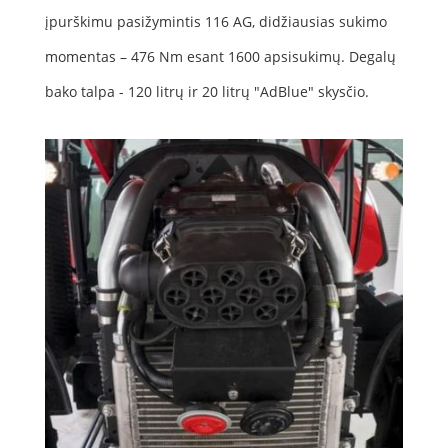
įpurškimu pasižymintis 116 AG, didžiausias sukimo
momentas – 476 Nm esant 1600 apsisukimų. Degalų
bako talpa - 120 litrų ir 20 litrų "AdBlue" skysčio.