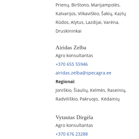
Prienų, Birštono, Marijampolės,
Kalvarijos, Vilkaviškio, Šakių, Kazlų
Rūdos, Alytus, Lazdijai, Varėna,
Druskininkai
Airidas Zelba
Agro konsultantas
+370 655 55946
airidas.zelba@specagra.ee
Regionai:
Joniškio, Šiaulių, Kelmės, Raseinių,
Radviliškio, Pakruojo, Kėdainių
Vytautas Dirgėla
Agro konsultantas
+370 676 23288