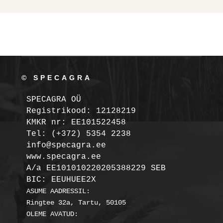
© SPECAGRA
SPECAGRA OÜ
Registrikood: 12128219

KMKR nr: EE101522458
Tel: (+372) 5354 2238

info@specagra.ee

A/a EE101010220205388229 SEB

BIC: EEUHUEE2X
ASUME AADRESSIL:

Ringtee 32a, Tartu, 50105

OLEME AVATUD:
