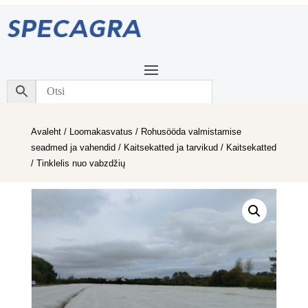
Avaleht
/
Loomakasvatus
/
Rohusööda valmistamise
seadmed ja vahendid
/
Kaitsekatted ja tarvikud
/
Kaitsekatted
/ Tinklelis nuo vabzdžių