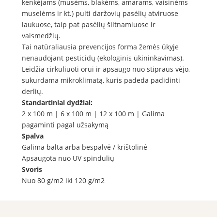
kenkėjams (musėms, blakėms, amarams, vaisinėms
muselėms ir kt.) pulti daržovių pasėlių atviruose
laukuose, taip pat pasėlių šiltnamiuose ir
vaismedžių.
Tai natūraliausia prevencijos forma žemės ūkyje
nenaudojant pesticidų (ekologinis ūkininkavimas).
Leidžia cirkuliuoti orui ir apsaugo nuo stipraus vėjo,
sukurdama mikroklimatą, kuris padeda padidinti
derlių.
Standartiniai dydžiai:
2 x 100 m | 6 x 100 m | 12 x 100 m | Galima
pagaminti pagal užsakymą
Spalva
Galima balta arba bespalvė / krištolinė
Apsaugota nuo UV spindulių
Svoris
Nuo 80 g/m2 iki 120 g/m2