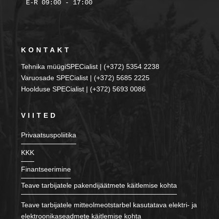
KONTAKT
Tehnika müügiSPECialist | (+372) 5354 2238
Varuosade SPECialist | (+372) 5685 2225
Hoolduse SPECialist | (+372) 5693 0086
VIITED
Privaatsuspoliitika
KKK
Finantseerimine
Teave tarbijatele pakendijäätmete käitlemise kohta
Teave tarbijatele mitteolmeotstarbel kasutatava elektri- ja
elektroonikaseadmete käitlemise kohta