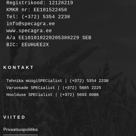
Registrikood: 12128219
KMKR nr: EE101522458
Tel: (+372) 5354 2238
info@specagra.ee
www.specagra.ee
A/a EE101010220205388229 SEB
BIC: EEUHUEE2X
KONTAKT
Tehnika müügiSPECialist | (+372) 5354 2238
Varuosade SPECialist | (+372) 5685 2225
Hoolduse SPECialist | (+372) 5693 0086
VIITED
Privaatsuspoliitika