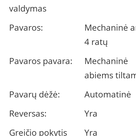
valdymas
Pavaros:
Mechaninė a
4 ratų
Pavaros pavara:
Mechaninė
abiems tilta
Pavarų dėžė:
Automatinė
Reversas:
Yra
Greičio pokytis
Yra