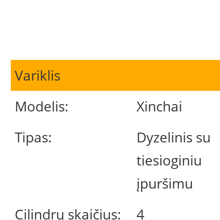
Variklis
Modelis:
Xinchai
Tipas:
Dyzelinis su
tiesioginiu
įpuršimu
Cilindrų skaičius:
4