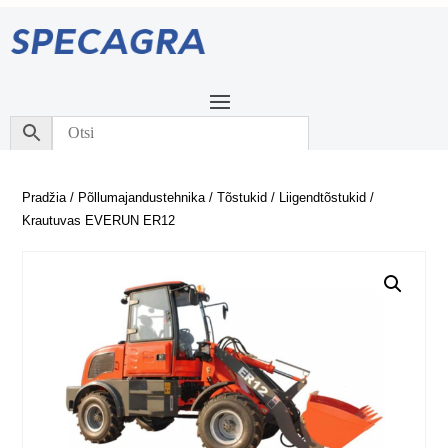
Pradžia
/
Põllumajandustehnika
/
Tõstukid
/
Liigendtõstukid
/
Krautuvas EVERUN ER12