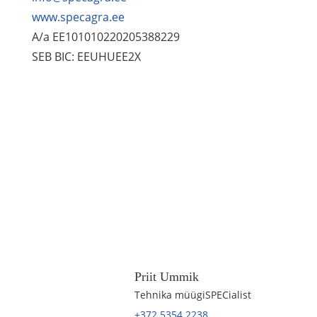
www.specagra.ee
A/a EE101010220205388229
SEB BIC: EEUHUEE2X
Priit Ummik
Tehnika müügiSPECialist
+372 5354 2238