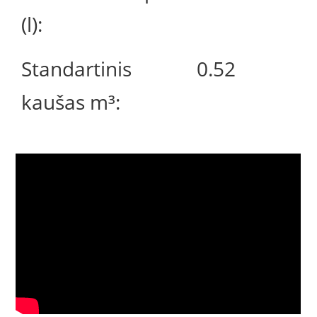
(l):
Standartinis
0.52
kaušas m³: