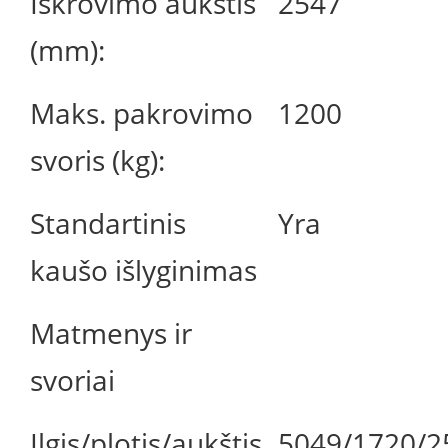
Iškrovimo aukštis
2547
(mm):
Maks. pakrovimo
1200
svoris (kg):
Standartinis
Yra
kaušo išlyginimas
Matmenys ir
svoriai
Ilgis/plotis/aukštis
5049/1720/2